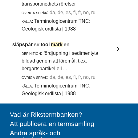
transportmediets rörelser
övriga språk:
da, de, es, fi, fr, no, ru
källa:
Terminologicentrum TNC:
Geologisk ordlista | 1988
släpspår
sv
tool
mark
en
definition:
fördjupning i sedimentyta
bildad genom att föremål, t.ex.
bergartspartikel ell ...
övriga språk:
da, de, es, fi, fr, no, ru
källa:
Terminologicentrum TNC:
Geologisk ordlista | 1988
Vad är Rikstermbanken?
Att publicera en termsamling
Andra språk- och