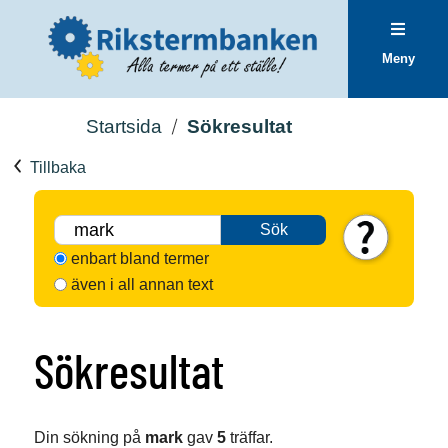
Meny
Startsida
Sökresultat
Tillbaka
Sök
enbart bland termer
även i all annan text
Sökresultat
Din sökning på
mark
gav
5
träffar.