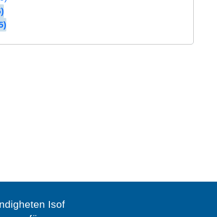
)
5)
digheten Isof