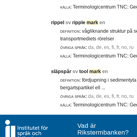
källa:
Terminologicentrum TNC: Geol
rippel
sv
ripple
mark
en
definition:
vågliknande struktur på 
transportmediets rörelser
övriga språk:
da, de, es, fi, fr, no, ru
källa:
Terminologicentrum TNC: Geol
släpspår
sv
tool
mark
en
definition:
fördjupning i sedimentyta 
bergartspartikel ell ...
övriga språk:
da, de, es, fi, fr, no, ru
källa:
Terminologicentrum TNC: Geol
Vad är
Rikstermbanken?