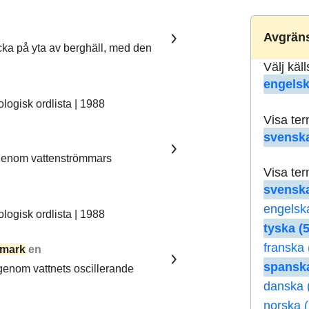
Avgräns
ka på yta av berghäll, med den
Välj käl
engelsk
ogisk ordlista | 1988
Visa te
svenska
 genom vattenströmmars
Visa te
svenska
engelsk
ogisk ordlista | 1988
tyska (5
franska 
mark
en
spanska
 genom vattnets oscillerande
danska 
norska (