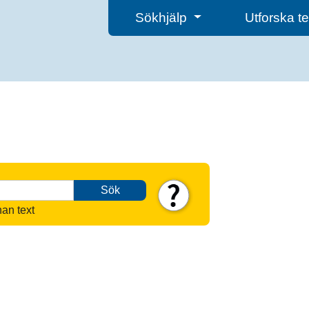
Sökhjälp
Utforska 
Sök
nan text