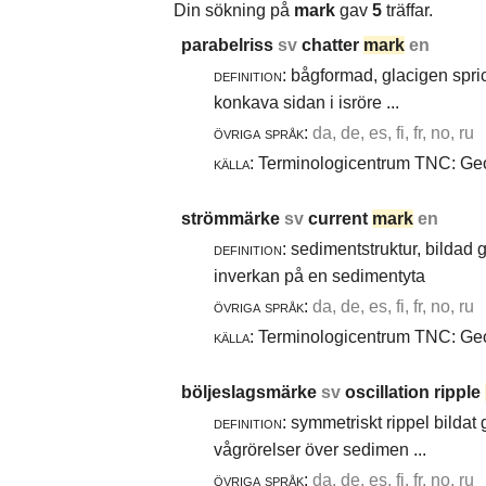
Din sökning på
mark
gav
5
träffar.
parabelriss
sv
chatter
mark
en
definition:
bågformad, glacigen spric
konkava sidan i isröre ...
övriga språk:
da, de, es, fi, fr, no, ru
källa:
Terminologicentrum TNC: Geol
strömmärke
sv
current
mark
en
definition:
sedimentstruktur, bildad
inverkan på en sedimentyta
övriga språk:
da, de, es, fi, fr, no, ru
källa:
Terminologicentrum TNC: Geol
böljeslagsmärke
sv
oscillation ripple
definition:
symmetriskt rippel bildat
vågrörelser över sedimen ...
övriga språk:
da, de, es, fi, fr, no, ru