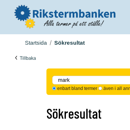
Startsida
Sökresultat
Tillbaka
enbart bland termer
även i all an
Sökresultat