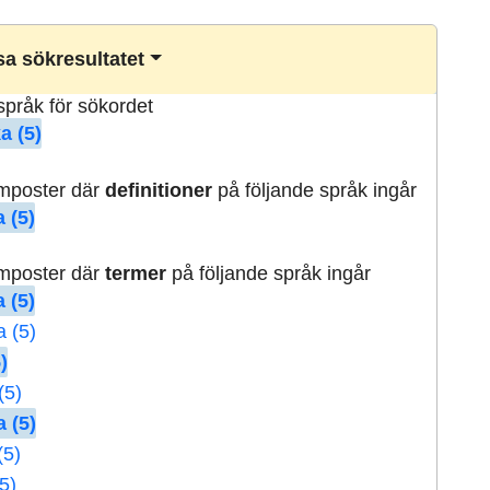
a sökresultatet
lspråk för sökordet
a (5)
rmposter där
definitioner
på följande språk ingår
 (5)
rmposter där
termer
på följande språk ingår
 (5)
a (5)
)
(5)
 (5)
(5)
5)