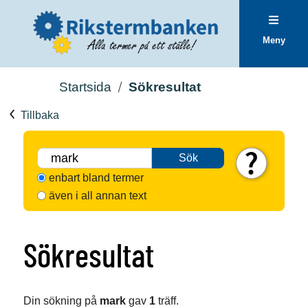
Meny
Startsida
Sökresultat
Tillbaka
Sök
enbart bland termer
även i all annan text
Sökresultat
Din sökning på
mark
gav
1
träff.