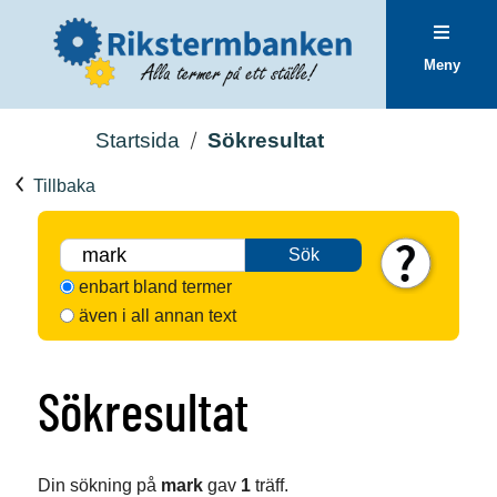
Meny
Startsida
Sökresultat
Tillbaka
Sök
enbart bland termer
även i all annan text
Sökresultat
Din sökning på
mark
gav
1
träff.