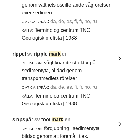
genom vattnets oscillerande vågrörelser
över sedimen ...
övriga språk:
da, de, es, fi, fr, no, ru
källa:
Terminologicentrum TNC:
Geologisk ordlista | 1988
rippel
sv
ripple
mark
en
definition:
vågliknande struktur på
sedimentyta, bildad genom
transportmediets rörelser
övriga språk:
da, de, es, fi, fr, no, ru
källa:
Terminologicentrum TNC:
Geologisk ordlista | 1988
släpspår
sv
tool
mark
en
definition:
fördjupning i sedimentyta
bildad genom att föremål, t.ex.