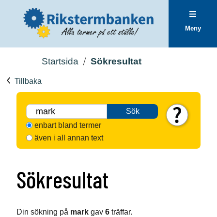
Meny
Startsida
Sökresultat
Tillbaka
Sök
enbart bland termer
även i all annan text
Sökresultat
Din sökning på
mark
gav
6
träffar.