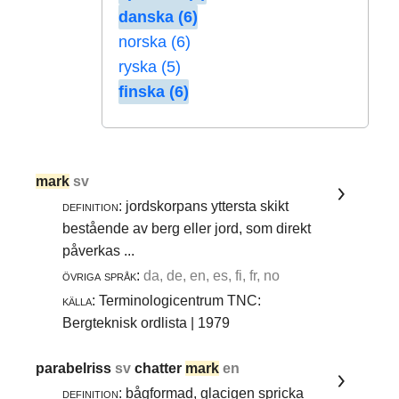
danska (6)
norska (6)
ryska (5)
finska (6)
mark
sv
definition:
jordskorpans yttersta skikt
bestående av berg eller jord, som direkt
påverkas ...
övriga språk:
da, de, en, es, fi, fr, no
källa:
Terminologicentrum TNC:
Bergteknisk ordlista | 1979
parabelriss
sv
chatter
mark
en
definition:
bågformad, glacigen spricka