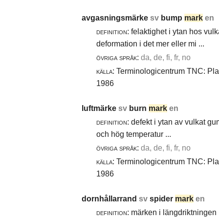
avgasningsmärke
sv
bump
mark
en
definition:
felaktighet i ytan hos vul
deformation i det mer eller mi ...
övriga språk:
da, de, fi, fr, no
källa:
Terminologicentrum TNC: Plast
1986
luftmärke
sv
burn
mark
en
definition:
defekt i ytan av vulkat gu
och hög temperatur ...
övriga språk:
da, de, fi, fr, no
källa:
Terminologicentrum TNC: Plast
1986
dornhållarrand
sv
spider
mark
en
definition:
märken i längdriktningen 