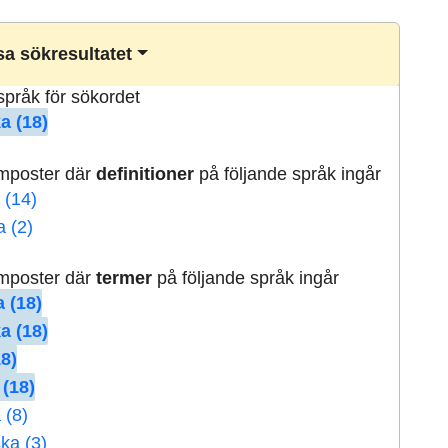
a sökresultatet
lspråk för sökordet
a (18)
rmposter där
definitioner
på följande språk ingår
 (14)
a (2)
rmposter där
termer
på följande språk ingår
 (18)
a (18)
18)
 (18)
 (8)
ka (3)