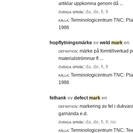
artiklar uppkomna genom då ...
övriga språk:
da, de, fi, fr
källa:
Terminologicentrum TNC: Plast
1986
hopflytningsmärke
sv
weld
mark
en
definition:
märke på formtillverkad pro
materialströmmar fl ...
övriga språk:
da, de, fi, fr
källa:
Terminologicentrum TNC: Plast
1986
felhank
sv
defect
mark
en
definition:
markering av fel i dukvara
garnända e.d.
övriga språk:
da, de, fi, fr, no
källa:
Terminologicentrum TNC: Texti