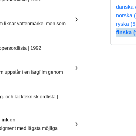
danska 
norska 
ryska (5
som liknar vattenmärke, men som
finska (
ersordlista | 1992
om uppstår i en färgfilm genom
 och lackteknisk ordlista |
 ink
en
pigment med lägsta möjliga