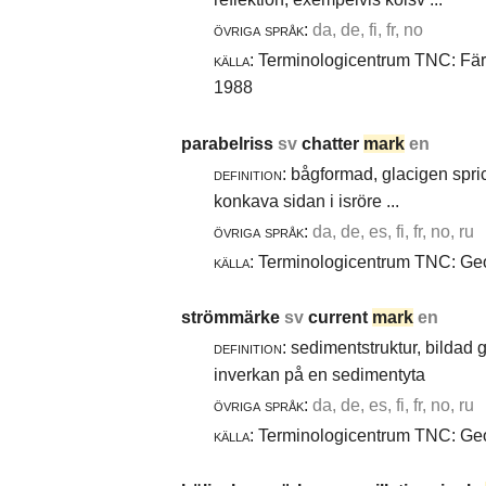
övriga språk:
da, de, fi, fr, no
källa:
Terminologicentrum TNC: Färg-
1988
parabelriss
sv
chatter
mark
en
definition:
bågformad, glacigen spric
konkava sidan i isröre ...
övriga språk:
da, de, es, fi, fr, no, ru
källa:
Terminologicentrum TNC: Geol
strömmärke
sv
current
mark
en
definition:
sedimentstruktur, bildad
inverkan på en sedimentyta
övriga språk:
da, de, es, fi, fr, no, ru
källa:
Terminologicentrum TNC: Geol