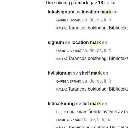
Din sökning på
mark
gav
18
träffar.
lokalsignum
sv
location
mark
en
övriga språk:
ca, de, es, fi, fr
källa:
Tarancos bokförlag: Bibliotek
signum
sv
location
mark
en
övriga språk:
ca, de, es, fi, fr
källa:
Tarancos bokförlag: Bibliotek
hyllsignum
sv
shelf
mark
en
övriga språk:
ca, de, es, fi, fr
källa:
Tarancos bokförlag: Bibliotek
filtmarkering
sv
felt
mark
en
definition:
kvarstående avtryck av ma
övriga språk:
da, de, fi, fr, no
källa:
Terminologicentrum TNC: Papp