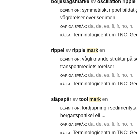
böljeslagsmärke
sv
oscillation ripple
definition:
symmetriskt rippel bildat
vågrörelser över sedimen ...
övriga språk:
da, de, es, fi, fr, no, ru
källa:
Terminologicentrum TNC: Geol
rippel
sv
ripple
mark
en
definition:
vågliknande struktur på 
transportmediets rörelser
övriga språk:
da, de, es, fi, fr, no, ru
källa:
Terminologicentrum TNC: Geol
släpspår
sv
tool
mark
en
definition:
fördjupning i sedimentyta 
bergartspartikel ell ...
övriga språk:
da, de, es, fi, fr, no, ru
källa:
Terminologicentrum TNC: Geol