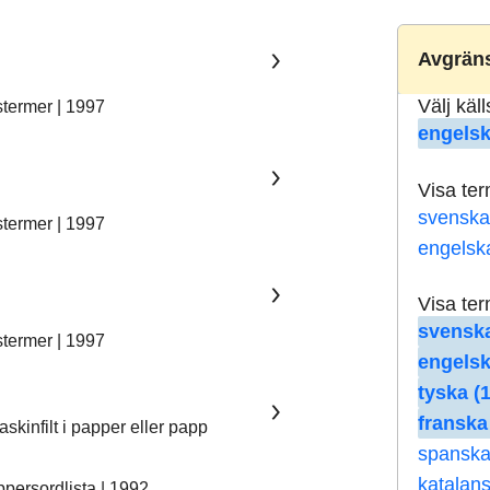
Avgräns
Välj käl
stermer | 1997
engelsk
Visa te
svenska
stermer | 1997
engelsk
Visa te
svenska
stermer | 1997
engelsk
tyska (
franska
skinfilt i papper eller papp
spanska
katalans
ersordlista | 1992