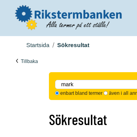
Startsida
Sökresultat
Tillbaka
enbart bland termer
även i all an
Sökresultat