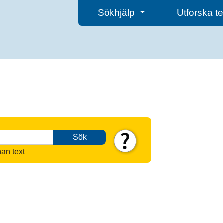
Sökhjälp
Utforska 
Sök
nan text