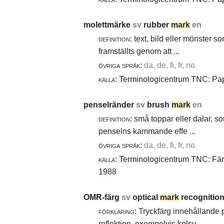
molettmärke
sv
rubber
mark
en
definition:
text, bild eller mönster 
framställts genom att ...
övriga språk:
da, de, fi, fr, no
källa:
Terminologicentrum TNC: Papp
penselränder
sv
brush
mark
en
definition:
små toppar eller dalar, s
penselns kammande effe ...
övriga språk:
da, de, fi, fr, no
källa:
Terminologicentrum TNC: Färg-
1988
OMR-färg
sv
optical
mark
recognition
förklaring:
Tryckfärg innehållande 
reflektion, exempelvis kolsv ...