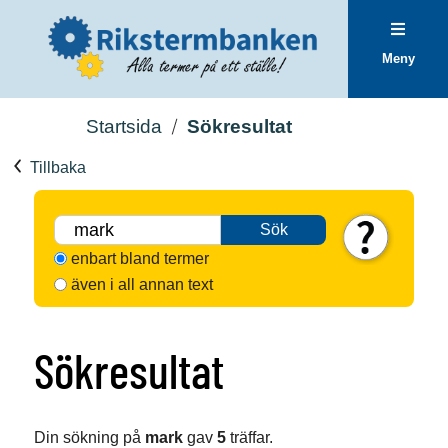
Meny
Startsida
Sökresultat
Tillbaka
Sök
enbart bland termer
även i all annan text
Sökresultat
Din sökning på
mark
gav
5
träffar.