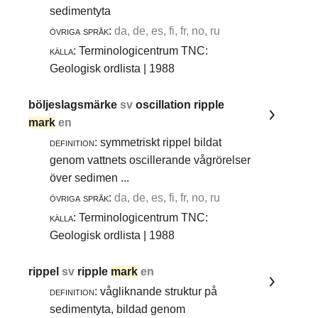
sedimentyta
övriga språk:
da, de, es, fi, fr, no, ru
källa:
Terminologicentrum TNC:
Geologisk ordlista | 1988
böljeslagsmärke
sv
oscillation ripple
mark
en
definition:
symmetriskt rippel bildat
genom vattnets oscillerande vågrörelser
över sedimen ...
övriga språk:
da, de, es, fi, fr, no, ru
källa:
Terminologicentrum TNC:
Geologisk ordlista | 1988
rippel
sv
ripple
mark
en
definition:
vågliknande struktur på
sedimentyta, bildad genom