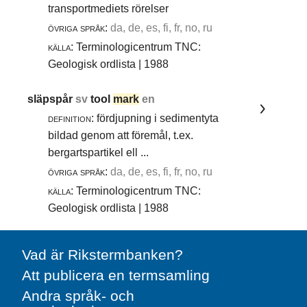
transportmediets rörelser
övriga språk:
da, de, es, fi, fr, no, ru
källa:
Terminologicentrum TNC:
Geologisk ordlista | 1988
släpspår
sv
tool
mark
en
definition:
fördjupning i sedimentyta
bildad genom att föremål, t.ex.
bergartspartikel ell ...
övriga språk:
da, de, es, fi, fr, no, ru
källa:
Terminologicentrum TNC:
Geologisk ordlista | 1988
Vad är Rikstermbanken?
Att publicera en termsamling
Andra språk- och