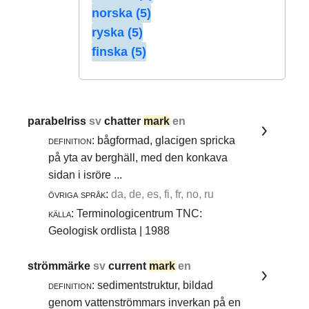
norska (5)
ryska (5)
finska (5)
parabelriss
sv
chatter
mark
en
definition:
bågformad, glacigen spricka
på yta av berghäll, med den konkava
sidan i isröre ...
övriga språk:
da, de, es, fi, fr, no, ru
källa:
Terminologicentrum TNC:
Geologisk ordlista | 1988
strömmärke
sv
current
mark
en
definition:
sedimentstruktur, bildad
genom vattenströmmars inverkan på en