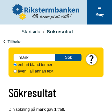
Meny
Startsida
Sökresultat
Tillbaka
Sök
enbart bland termer
även i all annan text
Sökresultat
Din sökning på
mark
gav
1
träff.