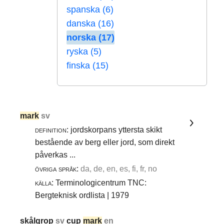
spanska (6)
danska (16)
norska (17)
ryska (5)
finska (15)
mark
sv
definition:
jordskorpans yttersta skikt
bestående av berg eller jord, som direkt
påverkas ...
övriga språk:
da, de, en, es, fi, fr, no
källa:
Terminologicentrum TNC:
Bergteknisk ordlista | 1979
skålgrop
sv
cup
mark
en