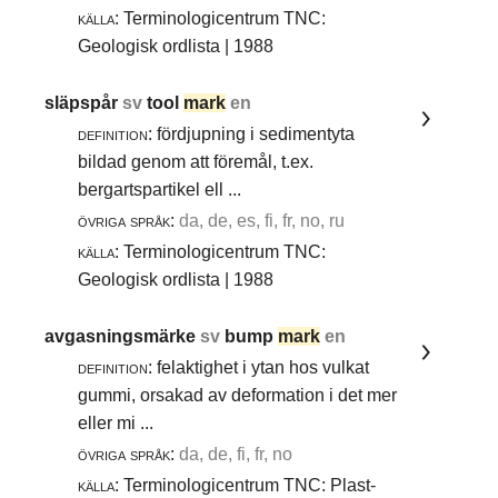
källa:
Terminologicentrum TNC:
Geologisk ordlista | 1988
släpspår
sv
tool
mark
en
definition:
fördjupning i sedimentyta
bildad genom att föremål, t.ex.
bergartspartikel ell ...
övriga språk:
da, de, es, fi, fr, no, ru
källa:
Terminologicentrum TNC:
Geologisk ordlista | 1988
avgasningsmärke
sv
bump
mark
en
definition:
felaktighet i ytan hos vulkat
gummi, orsakad av deformation i det mer
eller mi ...
övriga språk:
da, de, fi, fr, no
källa:
Terminologicentrum TNC: Plast-