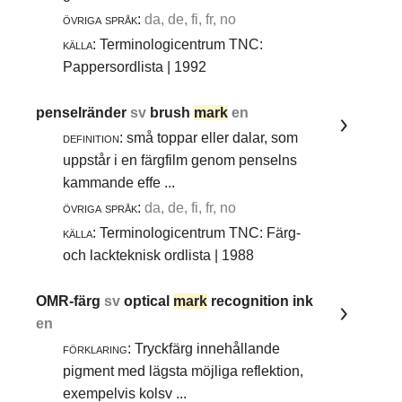
övriga språk:
da, de, fi, fr, no
källa:
Terminologicentrum TNC:
Pappersordlista | 1992
penselränder
sv
brush
mark
en
definition:
små toppar eller dalar, som
uppstår i en färgfilm genom penselns
kammande effe ...
övriga språk:
da, de, fi, fr, no
källa:
Terminologicentrum TNC: Färg-
och lackteknisk ordlista | 1988
OMR-färg
sv
optical
mark
recognition ink
en
förklaring:
Tryckfärg innehållande
pigment med lägsta möjliga reflektion,
exempelvis kolsv ...