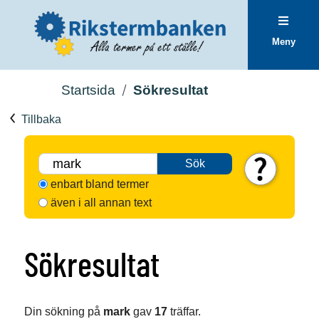
Meny
Startsida
Sökresultat
Tillbaka
Sök
enbart bland termer
även i all annan text
Sökresultat
Din sökning på
mark
gav
17
träffar.