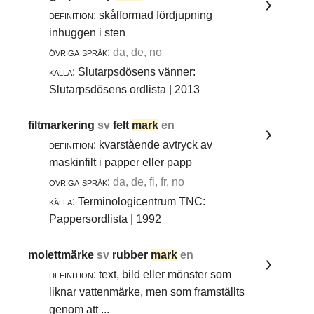
definition:
skålformad fördjupning
inhuggen i sten
övriga språk:
da, de, no
källa:
Slutarpsdösens vänner:
Slutarpsdösens ordlista | 2013
filtmarkering
sv
felt
mark
en
definition:
kvarstående avtryck av
maskinfilt i papper eller papp
övriga språk:
da, de, fi, fr, no
källa:
Terminologicentrum TNC:
Pappersordlista | 1992
molettmärke
sv
rubber
mark
en
definition:
text, bild eller mönster som
liknar vattenmärke, men som framställts
genom att ...