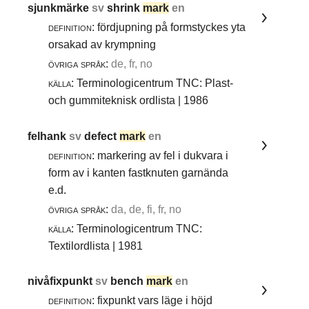
sjunkmärke
sv
shrink
mark
en
definition:
fördjupning på formstyckes yta
orsakad av krympning
övriga språk:
de, fr, no
källa:
Terminologicentrum TNC: Plast-
och gummiteknisk ordlista | 1986
felhank
sv
defect
mark
en
definition:
markering av fel i dukvara i
form av i kanten fastknuten garnända
e.d.
övriga språk:
da, de, fi, fr, no
källa:
Terminologicentrum TNC:
Textilordlista | 1981
nivåfixpunkt
sv
bench
mark
en
definition:
fixpunkt vars läge i höjd