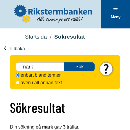
Meny
Startsida
Sökresultat
Tillbaka
Sök
enbart bland termer
även i all annan text
Sökresultat
Din sökning på
mark
gav
3
träffar.