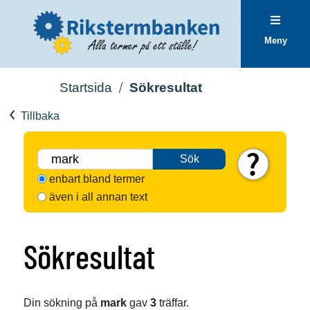
Meny
Startsida
Sökresultat
Tillbaka
Sök
enbart bland termer
även i all annan text
Sökresultat
Din sökning på
mark
gav
3
träffar.