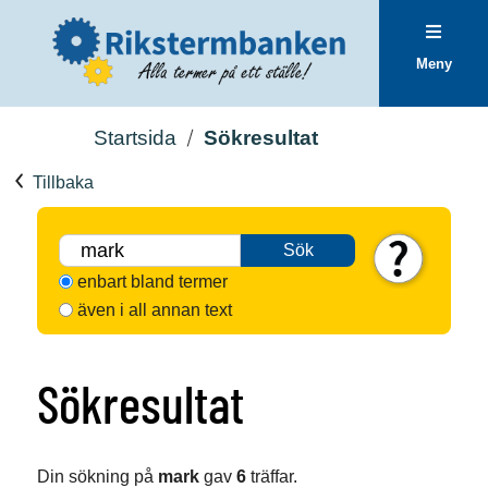
Meny
Startsida
Sökresultat
Tillbaka
Sök
enbart bland termer
även i all annan text
Sökresultat
Din sökning på
mark
gav
6
träffar.