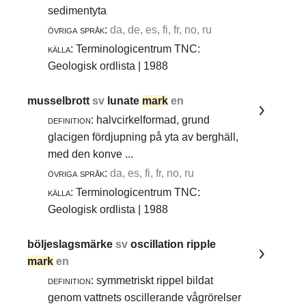
sedimentyta
övriga språk:
da, de, es, fi, fr, no, ru
källa:
Terminologicentrum TNC:
Geologisk ordlista | 1988
musselbrott
sv
lunate
mark
en
definition:
halvcirkelformad, grund
glacigen fördjupning på yta av berghäll,
med den konve ...
övriga språk:
da, es, fi, fr, no, ru
källa:
Terminologicentrum TNC:
Geologisk ordlista | 1988
böljeslagsmärke
sv
oscillation ripple
mark
en
definition:
symmetriskt rippel bildat
genom vattnets oscillerande vågrörelser