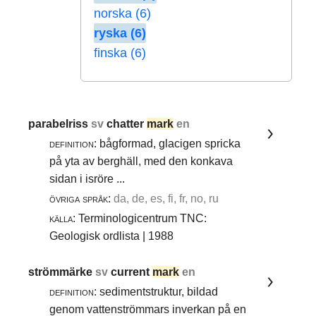
norska (6)
ryska (6)
finska (6)
parabelriss
sv
chatter
mark
en
definition:
bågformad, glacigen spricka
på yta av berghäll, med den konkava
sidan i isröre ...
övriga språk:
da, de, es, fi, fr, no, ru
källa:
Terminologicentrum TNC:
Geologisk ordlista | 1988
strömmärke
sv
current
mark
en
definition:
sedimentstruktur, bildad
genom vattenströmmars inverkan på en