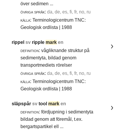
över sedimen ...
övriga språk:
da, de, es, fi, fr, no, ru
källa:
Terminologicentrum TNC:
Geologisk ordlista | 1988
rippel
sv
ripple
mark
en
definition:
vågliknande struktur på
sedimentyta, bildad genom
transportmediets rörelser
övriga språk:
da, de, es, fi, fr, no, ru
källa:
Terminologicentrum TNC:
Geologisk ordlista | 1988
släpspår
sv
tool
mark
en
definition:
fördjupning i sedimentyta
bildad genom att föremål, t.ex.
bergartspartikel ell ...