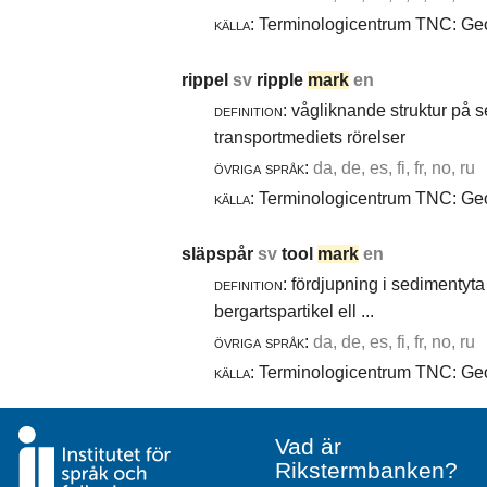
källa:
Terminologicentrum TNC: Geol
rippel
sv
ripple
mark
en
definition:
vågliknande struktur på 
transportmediets rörelser
övriga språk:
da, de, es, fi, fr, no, ru
källa:
Terminologicentrum TNC: Geol
släpspår
sv
tool
mark
en
definition:
fördjupning i sedimentyta 
bergartspartikel ell ...
övriga språk:
da, de, es, fi, fr, no, ru
källa:
Terminologicentrum TNC: Geol
Vad är
Rikstermbanken?