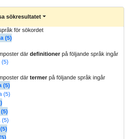
a sökresultatet
lspråk för sökordet
a (5)
rmposter där
definitioner
på följande språk ingår
 (5)
rmposter där
termer
på följande språk ingår
 (5)
a (5)
)
 (5)
 (5)
(5)
(5)