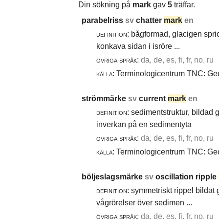
Din sökning på
mark
gav
5
träffar.
parabelriss
sv
chatter
mark
en
definition:
bågformad, glacigen spric
konkava sidan i isröre ...
övriga språk:
da, de, es, fi, fr, no, ru
källa:
Terminologicentrum TNC: Geol
strömmärke
sv
current
mark
en
definition:
sedimentstruktur, bildad
inverkan på en sedimentyta
övriga språk:
da, de, es, fi, fr, no, ru
källa:
Terminologicentrum TNC: Geol
böljeslagsmärke
sv
oscillation ripple
definition:
symmetriskt rippel bildat
vågrörelser över sedimen ...
övriga språk:
da, de, es, fi, fr, no, ru