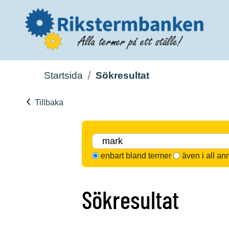
Startsida
Sökresultat
Tillbaka
enbart bland termer
även i all an
Sökresultat