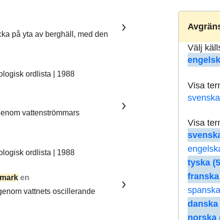
Avgräns
ka på yta av berghäll, med den
Välj käl
engelsk
ogisk ordlista | 1988
Visa te
svenska
 genom vattenströmmars
Visa te
svenska
engelsk
ogisk ordlista | 1988
tyska (5
franska
mark
en
spanska
 genom vattnets oscillerande
danska 
norska 