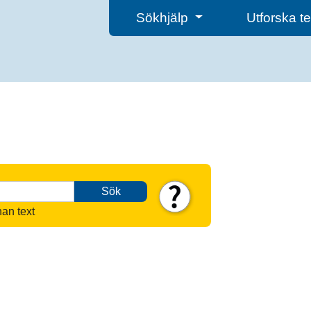
Sökhjälp
Utforska 
Sök
nan text