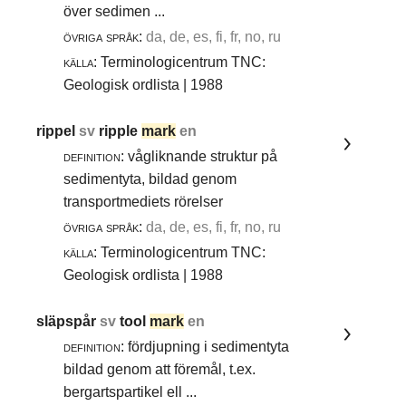
över sedimen ...
övriga språk:
da, de, es, fi, fr, no, ru
källa:
Terminologicentrum TNC:
Geologisk ordlista | 1988
rippel
sv
ripple
mark
en
definition:
vågliknande struktur på
sedimentyta, bildad genom
transportmediets rörelser
övriga språk:
da, de, es, fi, fr, no, ru
källa:
Terminologicentrum TNC:
Geologisk ordlista | 1988
släpspår
sv
tool
mark
en
definition:
fördjupning i sedimentyta
bildad genom att föremål, t.ex.
bergartspartikel ell ...