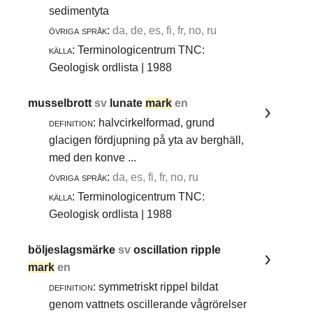
sedimentyta
övriga språk:
da, de, es, fi, fr, no, ru
källa:
Terminologicentrum TNC:
Geologisk ordlista | 1988
musselbrott
sv
lunate
mark
en
definition:
halvcirkelformad, grund
glacigen fördjupning på yta av berghäll,
med den konve ...
övriga språk:
da, es, fi, fr, no, ru
källa:
Terminologicentrum TNC:
Geologisk ordlista | 1988
böljeslagsmärke
sv
oscillation ripple
mark
en
definition:
symmetriskt rippel bildat
genom vattnets oscillerande vågrörelser