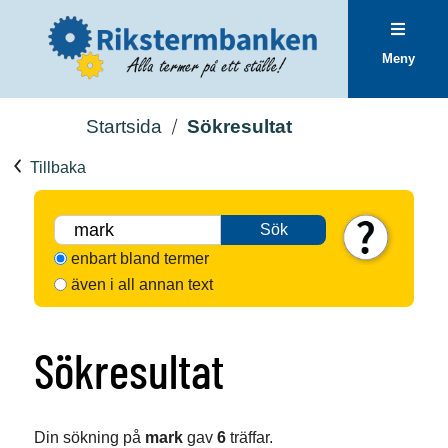
Meny
Startsida
Sökresultat
Tillbaka
Sök
enbart bland termer
även i all annan text
Sökresultat
Din sökning på
mark
gav
6
träffar.