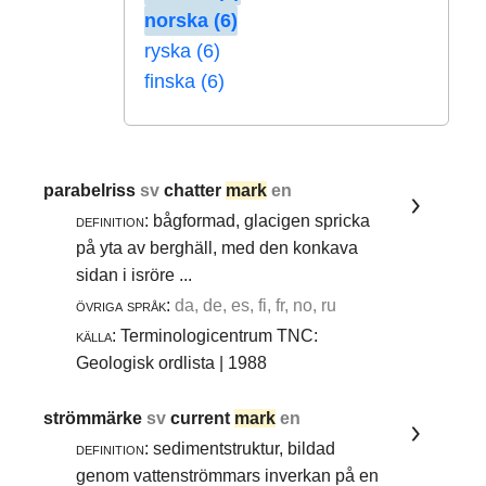
norska (6)
ryska (6)
finska (6)
parabelriss
sv
chatter
mark
en
definition:
bågformad, glacigen spricka
på yta av berghäll, med den konkava
sidan i isröre ...
övriga språk:
da, de, es, fi, fr, no, ru
källa:
Terminologicentrum TNC:
Geologisk ordlista | 1988
strömmärke
sv
current
mark
en
definition:
sedimentstruktur, bildad
genom vattenströmmars inverkan på en