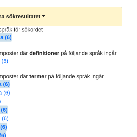
a sökresultatet
lspråk för sökordet
a (6)
rmposter där
definitioner
på följande språk ingår
 (6)
rmposter där
termer
på följande språk ingår
 (6)
a (6)
)
 (6)
 (6)
(6)
(6)