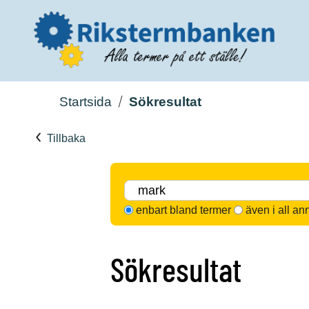
Startsida
Sökresultat
Tillbaka
enbart bland termer
även i all an
Sökresultat