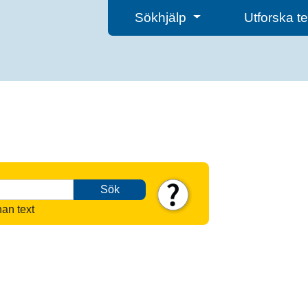
Sökhjälp
Utforska 
Sök
nan text