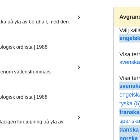
Avgräns
ka på yta av berghäll, med den
Välj käl
engelsk
ogisk ordlista | 1988
Visa te
svenska
 genom vattenströmmars
Visa te
svenska
engelsk
ogisk ordlista | 1988
tyska (5
franska
spanska
lacigen fördjupning på yta av
danska 
norska 