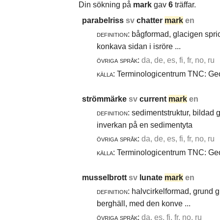
Din sökning på
mark
gav
6
träffar.
parabelriss
sv
chatter
mark
en
definition:
bågformad, glacigen spric
konkava sidan i isröre ...
övriga språk:
da, de, es, fi, fr, no, ru
källa:
Terminologicentrum TNC: Geol
strömmärke
sv
current
mark
en
definition:
sedimentstruktur, bildad
inverkan på en sedimentyta
övriga språk:
da, de, es, fi, fr, no, ru
källa:
Terminologicentrum TNC: Geol
musselbrott
sv
lunate
mark
en
definition:
halvcirkelformad, grund g
berghäll, med den konve ...
övriga språk:
da, es, fi, fr, no, ru