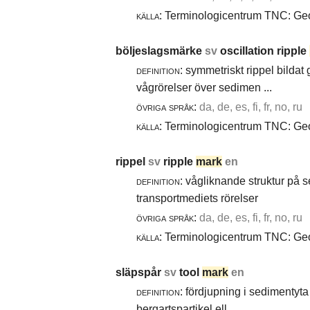
källa:
Terminologicentrum TNC: Geol
böljeslagsmärke
sv
oscillation ripple
definition:
symmetriskt rippel bildat
vågrörelser över sedimen ...
övriga språk:
da, de, es, fi, fr, no, ru
källa:
Terminologicentrum TNC: Geol
rippel
sv
ripple
mark
en
definition:
vågliknande struktur på 
transportmediets rörelser
övriga språk:
da, de, es, fi, fr, no, ru
källa:
Terminologicentrum TNC: Geol
släpspår
sv
tool
mark
en
definition:
fördjupning i sedimentyta 
bergartspartikel ell ...