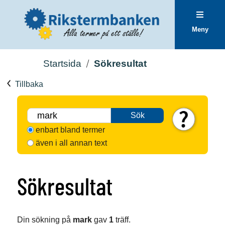
Meny
Startsida
Sökresultat
Tillbaka
Sök
enbart bland termer
även i all annan text
Sökresultat
Din sökning på
mark
gav
1
träff.