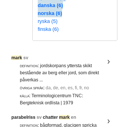
danska (6)
norska (6)
ryska (5)
finska (6)
mark
sv
definition:
jordskorpans yttersta skikt
bestående av berg eller jord, som direkt
påverkas ...
övriga språk:
da, de, en, es, fi, fr, no
källa:
Terminologicentrum TNC:
Bergteknisk ordlista | 1979
parabelriss
sv
chatter
mark
en
definition:
bågformad, glacigen spricka