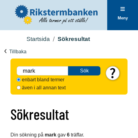
Meny
Startsida
Sökresultat
Tillbaka
Sök
enbart bland termer
även i all annan text
Sökresultat
Din sökning på
mark
gav
6
träffar.