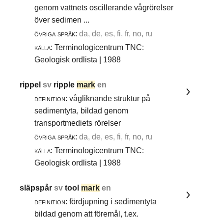
genom vattnets oscillerande vågrörelser
över sedimen ...
övriga språk:
da, de, es, fi, fr, no, ru
källa:
Terminologicentrum TNC:
Geologisk ordlista | 1988
rippel
sv
ripple
mark
en
definition:
vågliknande struktur på
sedimentyta, bildad genom
transportmediets rörelser
övriga språk:
da, de, es, fi, fr, no, ru
källa:
Terminologicentrum TNC:
Geologisk ordlista | 1988
släpspår
sv
tool
mark
en
definition:
fördjupning i sedimentyta
bildad genom att föremål, t.ex.