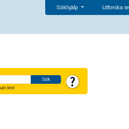
Sökhjälp
Utforska 
Sök
nan text