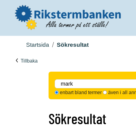
Startsida
Sökresultat
Tillbaka
enbart bland termer
även i all an
Sökresultat