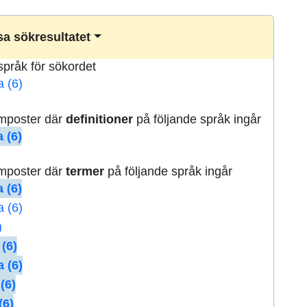
a sökresultatet
lspråk för sökordet
a (6)
rmposter där
definitioner
på följande språk ingår
 (6)
rmposter där
termer
på följande språk ingår
 (6)
a (6)
)
 (6)
 (6)
(6)
(6)