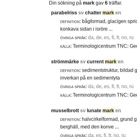
Din sökning på
mark
gav
6
träffar.
parabelriss
sv
chatter
mark
en
definition:
bågformad, glacigen spric
konkava sidan i isröre ...
övriga språk:
da, de, es, fi, fr, no, ru
källa:
Terminologicentrum TNC: Geol
strömmärke
sv
current
mark
en
definition:
sedimentstruktur, bildad
inverkan på en sedimentyta
övriga språk:
da, de, es, fi, fr, no, ru
källa:
Terminologicentrum TNC: Geol
musselbrott
sv
lunate
mark
en
definition:
halvcirkelformad, grund g
berghäll, med den konve ...
övriga språk:
da, es, fi, fr, no, ru