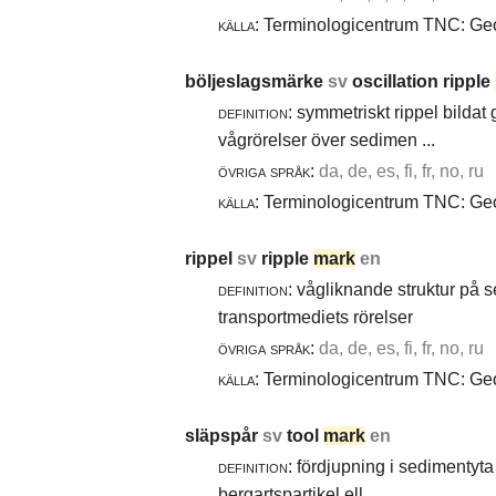
källa:
Terminologicentrum TNC: Geol
böljeslagsmärke
sv
oscillation ripple
definition:
symmetriskt rippel bildat
vågrörelser över sedimen ...
övriga språk:
da, de, es, fi, fr, no, ru
källa:
Terminologicentrum TNC: Geol
rippel
sv
ripple
mark
en
definition:
vågliknande struktur på 
transportmediets rörelser
övriga språk:
da, de, es, fi, fr, no, ru
källa:
Terminologicentrum TNC: Geol
släpspår
sv
tool
mark
en
definition:
fördjupning i sedimentyta 
bergartspartikel ell ...