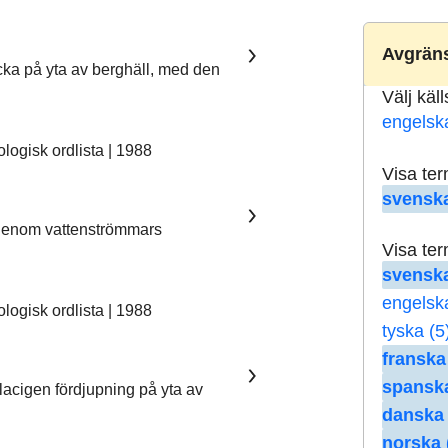
Avgräns
ka på yta av berghäll, med den
Välj käl
engelsk
ogisk ordlista | 1988
Visa te
svenska
 genom vattenströmmars
Visa te
svenska
engelsk
ogisk ordlista | 1988
tyska (5
franska
spanska
lacigen fördjupning på yta av
danska 
norska 