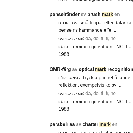
penselränder
sv
brush
mark
en
definition:
små toppar eller dalar, s
penselns kammande effe ...
övriga språk:
da, de, fi, fr, no
källa:
Terminologicentrum TNC: Färg-
1988
OMR-färg
sv
optical
mark
recognition
förklaring:
Tryckfärg innehållande 
reflektion, exempelvis kolsv ...
övriga språk:
da, de, fi, fr, no
källa:
Terminologicentrum TNC: Färg-
1988
parabelriss
sv
chatter
mark
en
definition:
bågformad, glacigen spric