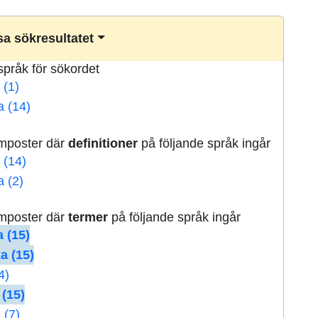
a sökresultatet
lspråk för sökordet
 (1)
a (14)
rmposter där
definitioner
på följande språk ingår
 (14)
a (2)
rmposter där
termer
på följande språk ingår
 (15)
a (15)
4)
 (15)
 (7)