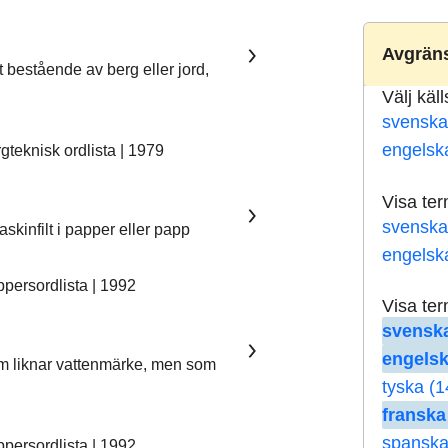
Avgräns
t bestående av berg eller jord,
Välj käl
svenska
engelsk
teknisk ordlista | 1979
Visa te
svenska
skinfilt i papper eller papp
engelsk
ersordlista | 1992
Visa te
svenska
engelsk
som liknar vattenmärke, men som
tyska (1
franska
spanska
ersordlista | 1992