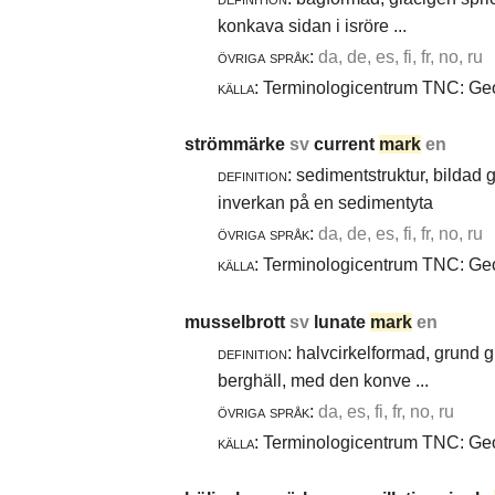
konkava sidan i isröre ...
övriga språk:
da, de, es, fi, fr, no, ru
källa:
Terminologicentrum TNC: Geol
strömmärke
sv
current
mark
en
definition:
sedimentstruktur, bildad
inverkan på en sedimentyta
övriga språk:
da, de, es, fi, fr, no, ru
källa:
Terminologicentrum TNC: Geol
musselbrott
sv
lunate
mark
en
definition:
halvcirkelformad, grund g
berghäll, med den konve ...
övriga språk:
da, es, fi, fr, no, ru
källa:
Terminologicentrum TNC: Geol