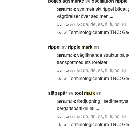
böljeslagsmärke
sv
oscillation ripple
definition:
symmetriskt rippel bildat
vågrörelser över sedimen ...
övriga språk:
da, de, es, fi, fr, no, ru
källa:
Terminologicentrum TNC: Geol
rippel
sv
ripple
mark
en
definition:
vågliknande struktur på 
transportmediets rörelser
övriga språk:
da, de, es, fi, fr, no, ru
källa:
Terminologicentrum TNC: Geol
släpspår
sv
tool
mark
en
definition:
fördjupning i sedimentyta 
bergartspartikel ell ...
övriga språk:
da, de, es, fi, fr, no, ru
källa:
Terminologicentrum TNC: Geol