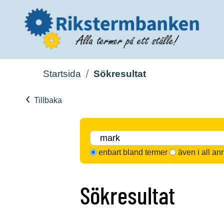
Startsida
Sökresultat
Tillbaka
enbart bland termer
även i all an
Sökresultat