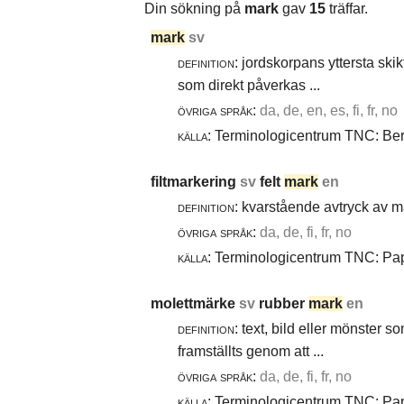
Din sökning på
mark
gav
15
träffar.
mark
sv
definition:
jordskorpans yttersta skik
som direkt påverkas ...
övriga språk:
da, de, en, es, fi, fr, no
källa:
Terminologicentrum TNC: Berg
filtmarkering
sv
felt
mark
en
definition:
kvarstående avtryck av ma
övriga språk:
da, de, fi, fr, no
källa:
Terminologicentrum TNC: Papp
molettmärke
sv
rubber
mark
en
definition:
text, bild eller mönster 
framställts genom att ...
övriga språk:
da, de, fi, fr, no
källa:
Terminologicentrum TNC: Papp