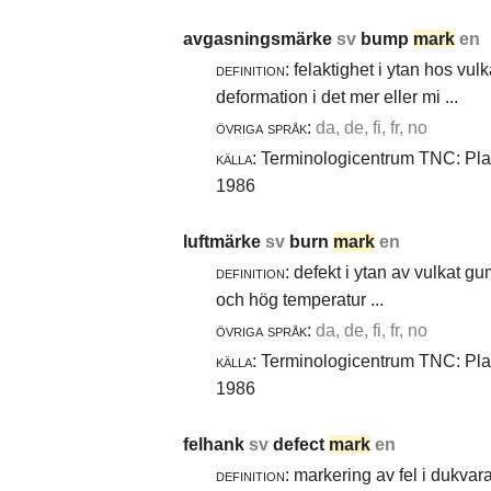
avgasningsmärke
sv
bump
mark
en
definition:
felaktighet i ytan hos vul
deformation i det mer eller mi ...
övriga språk:
da, de, fi, fr, no
källa:
Terminologicentrum TNC: Plast
1986
luftmärke
sv
burn
mark
en
definition:
defekt i ytan av vulkat gu
och hög temperatur ...
övriga språk:
da, de, fi, fr, no
källa:
Terminologicentrum TNC: Plast
1986
felhank
sv
defect
mark
en
definition:
markering av fel i dukvara