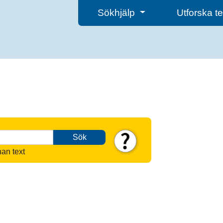
Sökhjälp
Utforska 
Sök
nan text