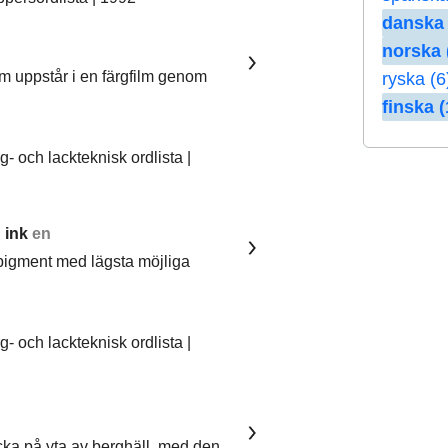
danska 
norska 
om uppstår i en färgfilm genom
ryska (6
finska (
 och lackteknisk ordlista |
 ink
en
pigment med lägsta möjliga
 och lackteknisk ordlista |
ka på yta av berghäll, med den