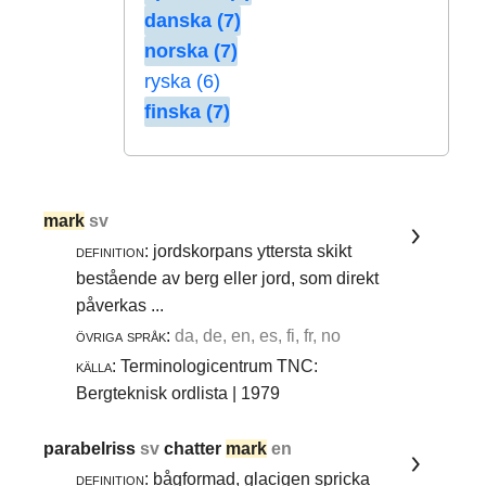
danska (7)
norska (7)
ryska (6)
finska (7)
mark
sv
definition:
jordskorpans yttersta skikt
bestående av berg eller jord, som direkt
påverkas ...
övriga språk:
da, de, en, es, fi, fr, no
källa:
Terminologicentrum TNC:
Bergteknisk ordlista | 1979
parabelriss
sv
chatter
mark
en
definition:
bågformad, glacigen spricka