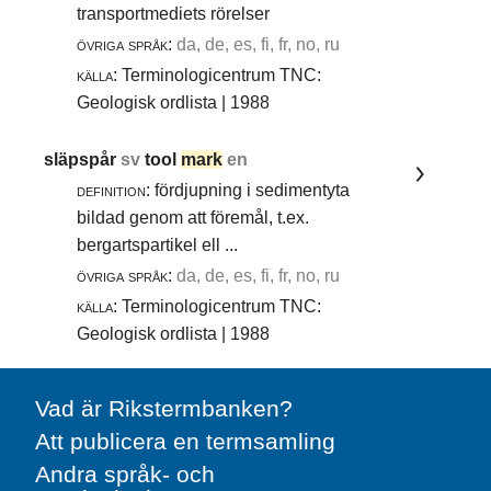
transportmediets rörelser
övriga språk:
da, de, es, fi, fr, no, ru
källa:
Terminologicentrum TNC:
Geologisk ordlista | 1988
släpspår
sv
tool
mark
en
definition:
fördjupning i sedimentyta
bildad genom att föremål, t.ex.
bergartspartikel ell ...
övriga språk:
da, de, es, fi, fr, no, ru
källa:
Terminologicentrum TNC:
Geologisk ordlista | 1988
Vad är Rikstermbanken?
Att publicera en termsamling
Andra språk- och