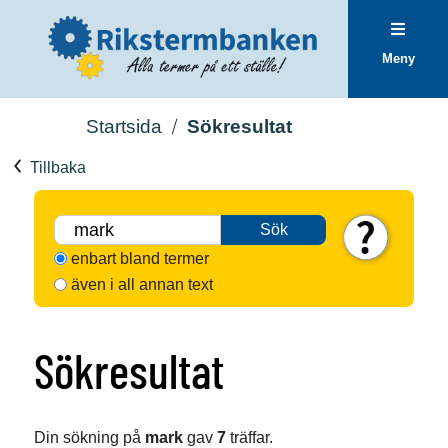
Meny
Startsida
Sökresultat
Tillbaka
Sök
enbart bland termer
även i all annan text
Sökresultat
Din sökning på
mark
gav
7
träffar.