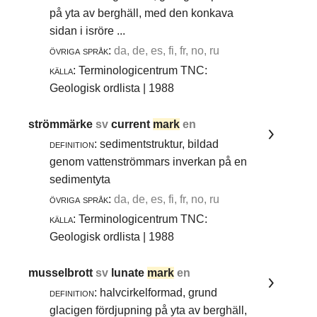
på yta av berghäll, med den konkava
sidan i isröre ...
övriga språk:
da, de, es, fi, fr, no, ru
källa:
Terminologicentrum TNC:
Geologisk ordlista | 1988
strömmärke
sv
current
mark
en
definition:
sedimentstruktur, bildad
genom vattenströmmars inverkan på en
sedimentyta
övriga språk:
da, de, es, fi, fr, no, ru
källa:
Terminologicentrum TNC:
Geologisk ordlista | 1988
musselbrott
sv
lunate
mark
en
definition:
halvcirkelformad, grund
glacigen fördjupning på yta av berghäll,