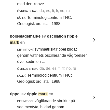
med den konve ...
övriga språk:
da, es, fi, fr, no, ru
källa:
Terminologicentrum TNC:
Geologisk ordlista | 1988
böljeslagsmärke
sv
oscillation ripple
mark
en
definition:
symmetriskt rippel bildat
genom vattnets oscillerande vågrörelser
över sedimen ...
övriga språk:
da, de, es, fi, fr, no, ru
källa:
Terminologicentrum TNC:
Geologisk ordlista | 1988
rippel
sv
ripple
mark
en
definition:
vågliknande struktur på
sedimentyta, bildad genom