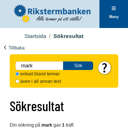
Meny
Startsida
Sökresultat
Tillbaka
Sök
enbart bland termer
även i all annan text
Sökresultat
Din sökning på
mark
gav
1
träff.