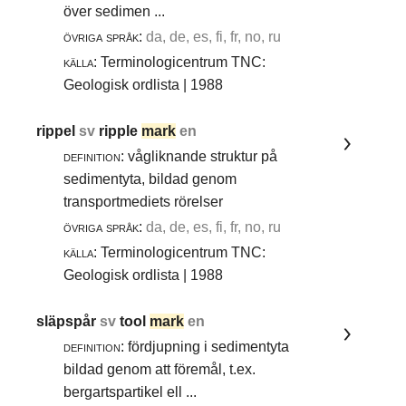
över sedimen ...
övriga språk:
da, de, es, fi, fr, no, ru
källa:
Terminologicentrum TNC:
Geologisk ordlista | 1988
rippel
sv
ripple
mark
en
definition:
vågliknande struktur på
sedimentyta, bildad genom
transportmediets rörelser
övriga språk:
da, de, es, fi, fr, no, ru
källa:
Terminologicentrum TNC:
Geologisk ordlista | 1988
släpspår
sv
tool
mark
en
definition:
fördjupning i sedimentyta
bildad genom att föremål, t.ex.
bergartspartikel ell ...