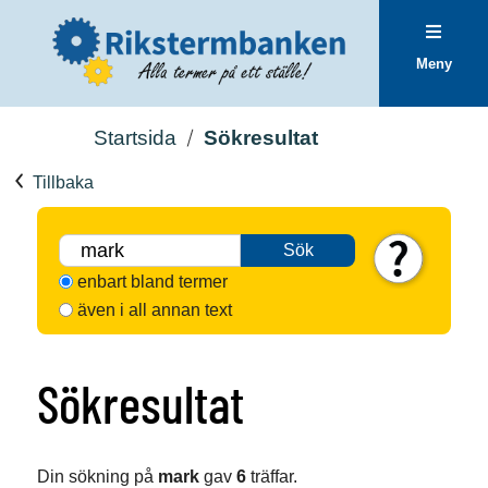
Meny
Startsida
Sökresultat
Tillbaka
Sök
enbart bland termer
även i all annan text
Sökresultat
Din sökning på
mark
gav
6
träffar.