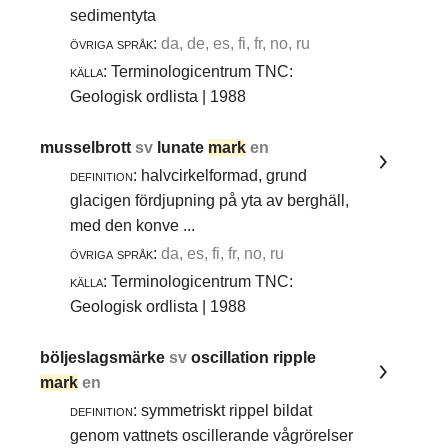
sedimentyta
övriga språk:
da, de, es, fi, fr, no, ru
källa:
Terminologicentrum TNC:
Geologisk ordlista | 1988
musselbrott
sv
lunate
mark
en
definition:
halvcirkelformad, grund
glacigen fördjupning på yta av berghäll,
med den konve ...
övriga språk:
da, es, fi, fr, no, ru
källa:
Terminologicentrum TNC:
Geologisk ordlista | 1988
böljeslagsmärke
sv
oscillation ripple
mark
en
definition:
symmetriskt rippel bildat
genom vattnets oscillerande vågrörelser