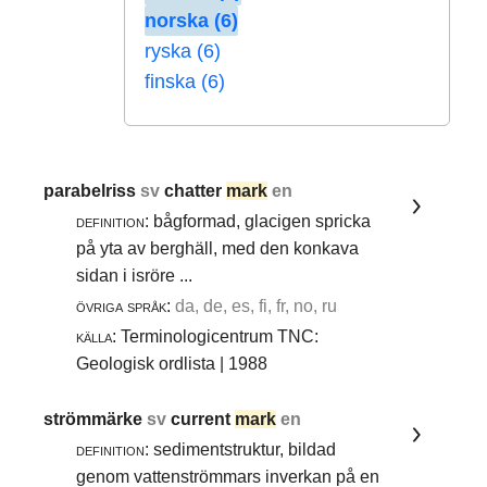
norska (6)
ryska (6)
finska (6)
parabelriss
sv
chatter
mark
en
definition:
bågformad, glacigen spricka
på yta av berghäll, med den konkava
sidan i isröre ...
övriga språk:
da, de, es, fi, fr, no, ru
källa:
Terminologicentrum TNC:
Geologisk ordlista | 1988
strömmärke
sv
current
mark
en
definition:
sedimentstruktur, bildad
genom vattenströmmars inverkan på en