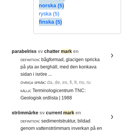
norska (5)
ryska (5)
finska (5)
parabelriss
sv
chatter
mark
en
definition:
bågformad, glacigen spricka
på yta av berghäll, med den konkava
sidan i isröre ...
övriga språk:
da, de, es, fi, fr, no, ru
källa:
Terminologicentrum TNC:
Geologisk ordlista | 1988
strömmärke
sv
current
mark
en
definition:
sedimentstruktur, bildad
genom vattenströmmars inverkan på en