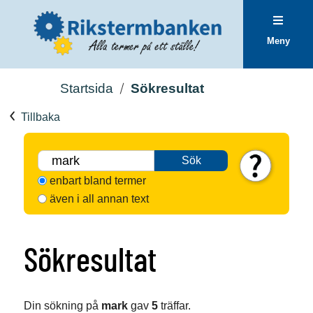
Meny
Startsida
Sökresultat
Tillbaka
Sök
enbart bland termer
även i all annan text
Sökresultat
Din sökning på
mark
gav
5
träffar.