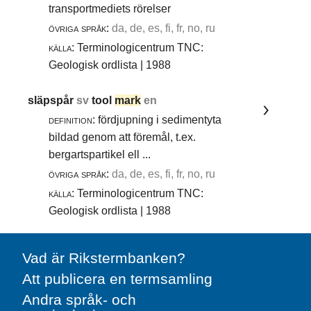
transportmediets rörelser
övriga språk:
da, de, es, fi, fr, no, ru
källa:
Terminologicentrum TNC:
Geologisk ordlista | 1988
släpspår
sv
tool
mark
en
definition:
fördjupning i sedimentyta
bildad genom att föremål, t.ex.
bergartspartikel ell ...
övriga språk:
da, de, es, fi, fr, no, ru
källa:
Terminologicentrum TNC:
Geologisk ordlista | 1988
Vad är Rikstermbanken?
Att publicera en termsamling
Andra språk- och