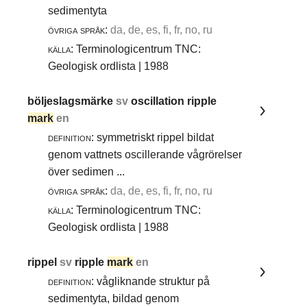
sedimentyta
övriga språk:
da, de, es, fi, fr, no, ru
källa:
Terminologicentrum TNC:
Geologisk ordlista | 1988
böljeslagsmärke
sv
oscillation ripple
mark
en
definition:
symmetriskt rippel bildat
genom vattnets oscillerande vågrörelser
över sedimen ...
övriga språk:
da, de, es, fi, fr, no, ru
källa:
Terminologicentrum TNC:
Geologisk ordlista | 1988
rippel
sv
ripple
mark
en
definition:
vågliknande struktur på
sedimentyta, bildad genom