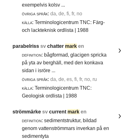
exempelvis kolsv ...
övriga språk:
da, de, fi, fr, no
källa:
Terminologicentrum TNC: Färg-
och lackteknisk ordlista | 1988
parabelriss
sv
chatter
mark
en
definition:
bågformad, glacigen spricka
på yta av berghäll, med den konkava
sidan i isröre ...
övriga språk:
da, de, es, fi, fr, no, ru
källa:
Terminologicentrum TNC:
Geologisk ordlista | 1988
strömmärke
sv
current
mark
en
definition:
sedimentstruktur, bildad
genom vattenströmmars inverkan på en
sedimentyta