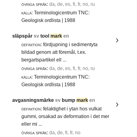
övriga språk:
da, de, es, fi, fr, no, ru
källa:
Terminologicentrum TNC:
Geologisk ordlista | 1988
släpspår
sv
tool
mark
en
definition:
fördjupning i sedimentyta
bildad genom att föremål, t.ex.
bergartspartikel ell ...
övriga språk:
da, de, es, fi, fr, no, ru
källa:
Terminologicentrum TNC:
Geologisk ordlista | 1988
avgasningsmärke
sv
bump
mark
en
definition:
felaktighet i ytan hos vulkat
gummi, orsakad av deformation i det mer
eller mi ...
övriga språk:
da, de, fi, fr, no