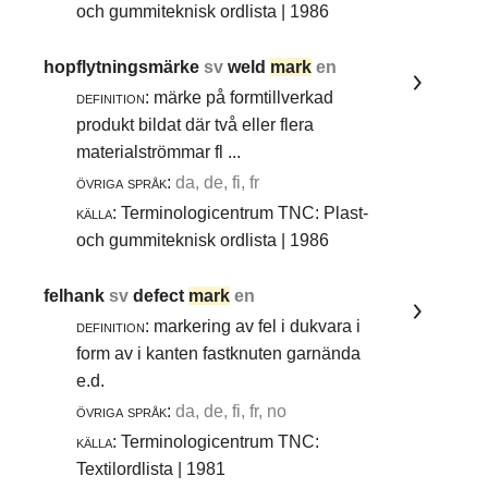
och gummiteknisk ordlista | 1986
hopflytningsmärke
sv
weld
mark
en
definition:
märke på formtillverkad
produkt bildat där två eller flera
materialströmmar fl ...
övriga språk:
da, de, fi, fr
källa:
Terminologicentrum TNC: Plast-
och gummiteknisk ordlista | 1986
felhank
sv
defect
mark
en
definition:
markering av fel i dukvara i
form av i kanten fastknuten garnända
e.d.
övriga språk:
da, de, fi, fr, no
källa:
Terminologicentrum TNC:
Textilordlista | 1981