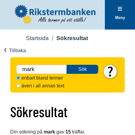
Meny
Startsida
Sökresultat
Tillbaka
Sök
enbart bland termer
även i all annan text
Sökresultat
Din sökning på
mark
gav
15
träffar.