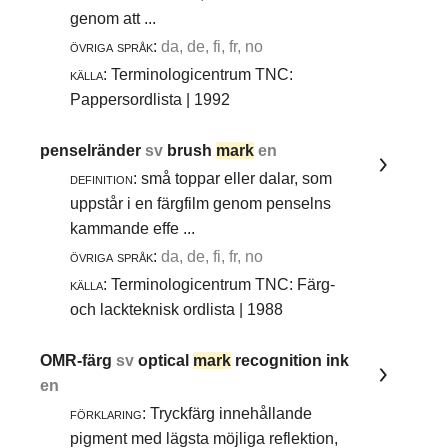
genom att ...
övriga språk:
da, de, fi, fr, no
källa:
Terminologicentrum TNC:
Pappersordlista | 1992
penselränder
sv
brush
mark
en
definition:
små toppar eller dalar, som
uppstår i en färgfilm genom penselns
kammande effe ...
övriga språk:
da, de, fi, fr, no
källa:
Terminologicentrum TNC: Färg-
och lackteknisk ordlista | 1988
OMR-färg
sv
optical
mark
recognition ink
en
förklaring:
Tryckfärg innehållande
pigment med lägsta möjliga reflektion,