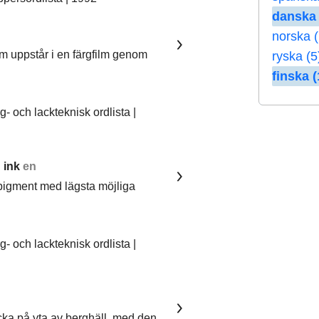
danska 
norska 
om uppstår i en färgfilm genom
ryska (5
finska (
 och lackteknisk ordlista |
 ink
en
pigment med lägsta möjliga
 och lackteknisk ordlista |
ka på yta av berghäll, med den