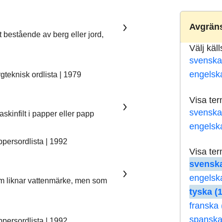
Avgräns
t bestående av berg eller jord,
Välj käl
svenska
engelsk
teknisk ordlista | 1979
Visa te
svenska
skinfilt i papper eller papp
engelsk
ersordlista | 1992
Visa te
svenska
engelsk
som liknar vattenmärke, men som
tyska (
franska 
spanska
ersordlista | 1992