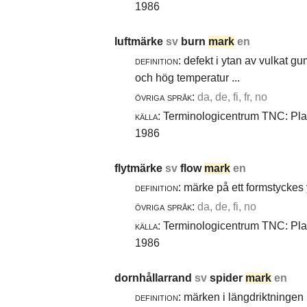
1986
luftmärke
sv
burn
mark
en
definition:
defekt i ytan av vulkat gu
och hög temperatur ...
övriga språk:
da, de, fi, fr, no
källa:
Terminologicentrum TNC: Plast
1986
flytmärke
sv
flow
mark
en
definition:
märke på ett formstyckes y
övriga språk:
da, de, fi, no
källa:
Terminologicentrum TNC: Plast
1986
dornhållarrand
sv
spider
mark
en
definition:
märken i längdriktningen 