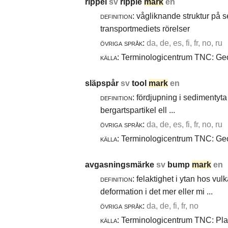
rippel
sv
ripple
mark
en
definition:
vågliknande struktur på 
transportmediets rörelser
övriga språk:
da, de, es, fi, fr, no, ru
källa:
Terminologicentrum TNC: Geol
släpspår
sv
tool
mark
en
definition:
fördjupning i sedimentyta 
bergartspartikel ell ...
övriga språk:
da, de, es, fi, fr, no, ru
källa:
Terminologicentrum TNC: Geol
avgasningsmärke
sv
bump
mark
en
definition:
felaktighet i ytan hos vul
deformation i det mer eller mi ...
övriga språk:
da, de, fi, fr, no
källa:
Terminologicentrum TNC: Plast