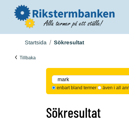
Startsida
Sökresultat
Tillbaka
enbart bland termer
även i all an
Sökresultat