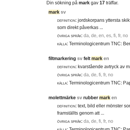
Din sökning på
mark
gav
17
träffar.
mark
sv
definition:
jordskorpans yttersta skik
som direkt påverkas ...
övriga språk:
da, de, en, es, fi, fr, no
källa:
Terminologicentrum TNC: Berg
filtmarkering
sv
felt
mark
en
definition:
kvarstående avtryck av ma
övriga språk:
da, de, fi, fr, no
källa:
Terminologicentrum TNC: Papp
molettmärke
sv
rubber
mark
en
definition:
text, bild eller mönster 
framställts genom att ...
övriga språk:
da, de, fi, fr, no
källa:
Terminologicentrum TNC: Papp