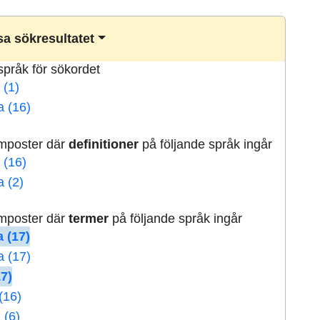
a sökresultatet
lspråk för sökordet
 (1)
a (16)
rmposter där
definitioner
på följande språk ingår
 (16)
a (2)
rmposter där
termer
på följande språk ingår
 (17)
a (17)
17)
(16)
 (6)