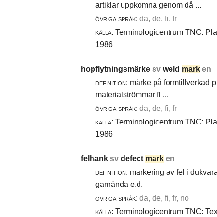
artiklar uppkomna genom då ...
övriga språk:
da, de, fi, fr
källa:
Terminologicentrum TNC: Plast
1986
hopflytningsmärke
sv
weld
mark
en
definition:
märke på formtillverkad pro
materialströmmar fl ...
övriga språk:
da, de, fi, fr
källa:
Terminologicentrum TNC: Plast
1986
felhank
sv
defect
mark
en
definition:
markering av fel i dukvara
garnända e.d.
övriga språk:
da, de, fi, fr, no
källa:
Terminologicentrum TNC: Texti