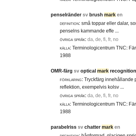
penselränder
sv
brush
mark
en
definition:
små toppar eller dalar, s
penselns kammande effe ...
övriga språk:
da, de, fi, fr, no
källa:
Terminologicentrum TNC: Färg-
1988
OMR-färg
sv
optical
mark
recognition
förklaring:
Tryckfärg innehållande 
reflektion, exempelvis kolsv ...
övriga språk:
da, de, fi, fr, no
källa:
Terminologicentrum TNC: Färg-
1988
parabelriss
sv
chatter
mark
en
definition:
bågformad, glacigen spric