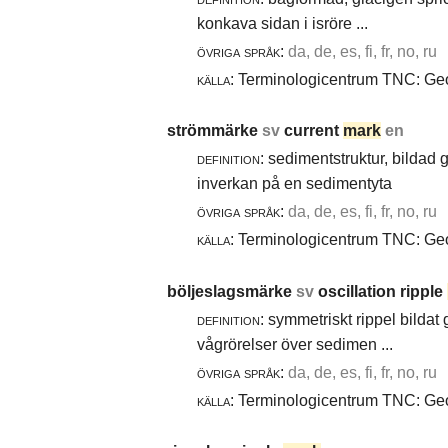
konkava sidan i isröre ...
övriga språk:
da, de, es, fi, fr, no, ru
källa:
Terminologicentrum TNC: Geol
strömmärke
sv
current
mark
en
definition:
sedimentstruktur, bildad
inverkan på en sedimentyta
övriga språk:
da, de, es, fi, fr, no, ru
källa:
Terminologicentrum TNC: Geol
böljeslagsmärke
sv
oscillation ripple
definition:
symmetriskt rippel bildat
vågrörelser över sedimen ...
övriga språk:
da, de, es, fi, fr, no, ru
källa:
Terminologicentrum TNC: Geol