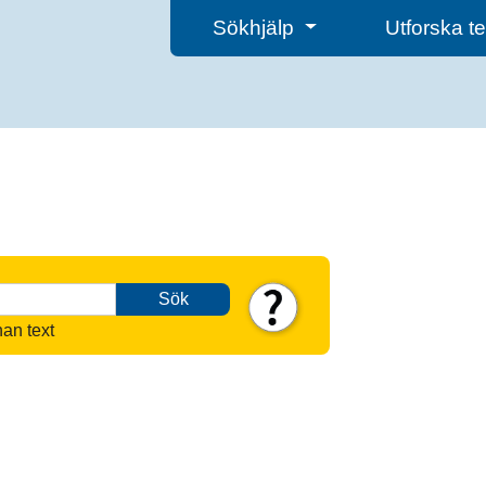
Sökhjälp
Utforska 
Sök
nan text