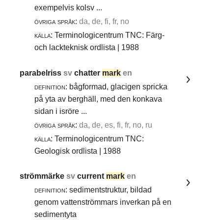
exempelvis kolsv ...
övriga språk:
da, de, fi, fr, no
källa:
Terminologicentrum TNC: Färg-
och lackteknisk ordlista | 1988
parabelriss
sv
chatter
mark
en
definition:
bågformad, glacigen spricka
på yta av berghäll, med den konkava
sidan i isröre ...
övriga språk:
da, de, es, fi, fr, no, ru
källa:
Terminologicentrum TNC:
Geologisk ordlista | 1988
strömmärke
sv
current
mark
en
definition:
sedimentstruktur, bildad
genom vattenströmmars inverkan på en
sedimentyta