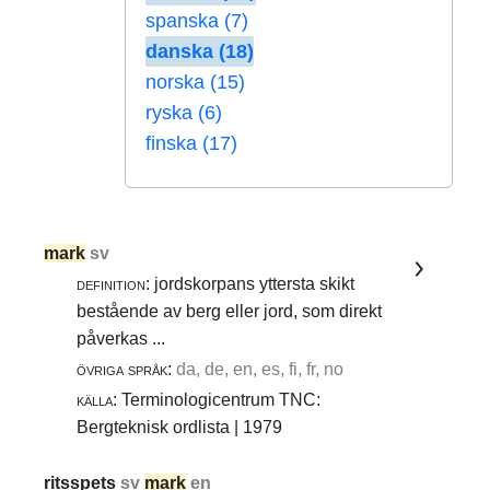
spanska (7)
danska (18)
norska (15)
ryska (6)
finska (17)
mark
sv
definition:
jordskorpans yttersta skikt
bestående av berg eller jord, som direkt
påverkas ...
övriga språk:
da, de, en, es, fi, fr, no
källa:
Terminologicentrum TNC:
Bergteknisk ordlista | 1979
ritsspets
sv
mark
en