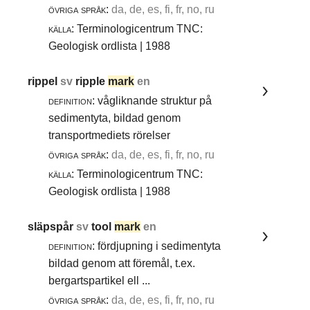
övriga språk:
da, de, es, fi, fr, no, ru
källa:
Terminologicentrum TNC:
Geologisk ordlista | 1988
rippel
sv
ripple
mark
en
definition:
vågliknande struktur på
sedimentyta, bildad genom
transportmediets rörelser
övriga språk:
da, de, es, fi, fr, no, ru
källa:
Terminologicentrum TNC:
Geologisk ordlista | 1988
släpspår
sv
tool
mark
en
definition:
fördjupning i sedimentyta
bildad genom att föremål, t.ex.
bergartspartikel ell ...
övriga språk:
da, de, es, fi, fr, no, ru