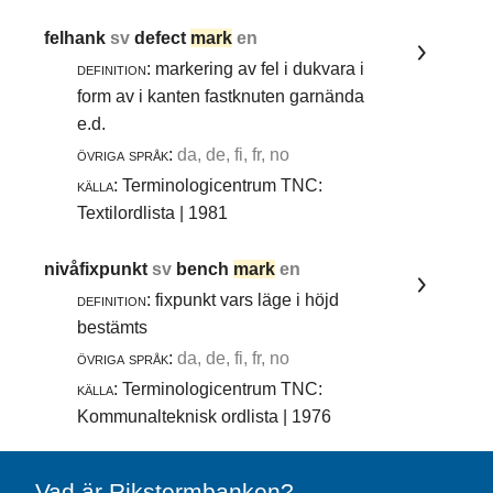
felhank
sv
defect
mark
en
definition:
markering av fel i dukvara i
form av i kanten fastknuten garnända
e.d.
övriga språk:
da, de, fi, fr, no
källa:
Terminologicentrum TNC:
Textilordlista | 1981
nivåfixpunkt
sv
bench
mark
en
definition:
fixpunkt vars läge i höjd
bestämts
övriga språk:
da, de, fi, fr, no
källa:
Terminologicentrum TNC:
Kommunalteknisk ordlista | 1976
Vad är Rikstermbanken?