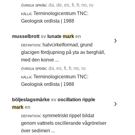
övriga språk:
da, de, es, fi, fr, no, ru
källa:
Terminologicentrum TNC:
Geologisk ordlista | 1988
musselbrott
sv
lunate
mark
en
definition:
halvcirkelformad, grund
glacigen fördjupning på yta av berghäll,
med den konve ...
övriga språk:
da, es, fi, fr, no, ru
källa:
Terminologicentrum TNC:
Geologisk ordlista | 1988
böljeslagsmärke
sv
oscillation ripple
mark
en
definition:
symmetriskt rippel bildat
genom vattnets oscillerande vågrörelser
över sedimen ...