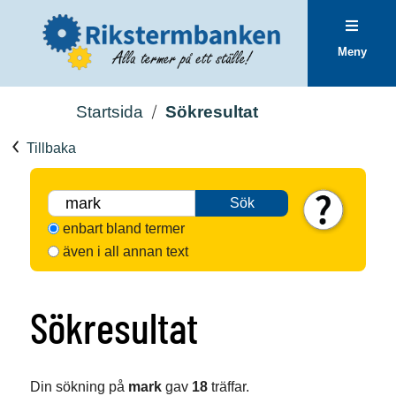
Meny
Startsida
Sökresultat
Tillbaka
Sök
enbart bland termer
även i all annan text
Sökresultat
Din sökning på
mark
gav
18
träffar.