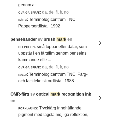
genom att ...
övriga språk:
da, de, fi, fr, no
källa:
Terminologicentrum TNC:
Pappersordlista | 1992
penselränder
sv
brush
mark
en
definition:
små toppar eller dalar, som
uppstår i en färgfilm genom penselns
kammande effe ...
övriga språk:
da, de, fi, fr, no
källa:
Terminologicentrum TNC: Färg-
och lackteknisk ordlista | 1988
OMR-färg
sv
optical
mark
recognition ink
en
förklaring:
Tryckfärg innehållande
pigment med lägsta möjliga reflektion,