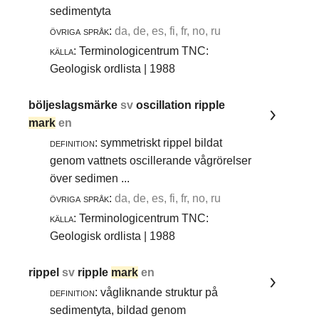
sedimentyta
övriga språk:
da, de, es, fi, fr, no, ru
källa:
Terminologicentrum TNC:
Geologisk ordlista | 1988
böljeslagsmärke
sv
oscillation ripple
mark
en
definition:
symmetriskt rippel bildat
genom vattnets oscillerande vågrörelser
över sedimen ...
övriga språk:
da, de, es, fi, fr, no, ru
källa:
Terminologicentrum TNC:
Geologisk ordlista | 1988
rippel
sv
ripple
mark
en
definition:
vågliknande struktur på
sedimentyta, bildad genom