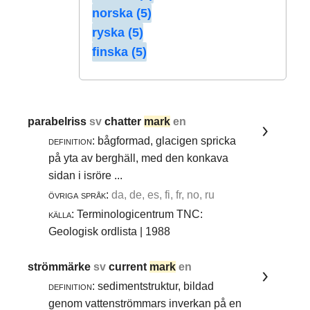
norska (5)
ryska (5)
finska (5)
parabelriss
sv
chatter
mark
en
definition:
bågformad, glacigen spricka
på yta av berghäll, med den konkava
sidan i isröre ...
övriga språk:
da, de, es, fi, fr, no, ru
källa:
Terminologicentrum TNC:
Geologisk ordlista | 1988
strömmärke
sv
current
mark
en
definition:
sedimentstruktur, bildad
genom vattenströmmars inverkan på en