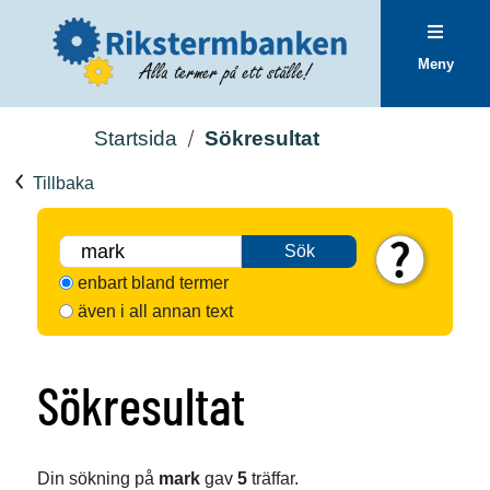
Meny
Startsida
Sökresultat
Tillbaka
Sök
enbart bland termer
även i all annan text
Sökresultat
Din sökning på
mark
gav
5
träffar.