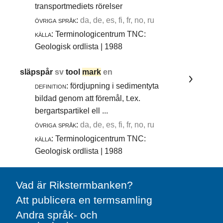
transportmediets rörelser
övriga språk:
da, de, es, fi, fr, no, ru
källa:
Terminologicentrum TNC:
Geologisk ordlista | 1988
släpspår
sv
tool
mark
en
definition:
fördjupning i sedimentyta
bildad genom att föremål, t.ex.
bergartspartikel ell ...
övriga språk:
da, de, es, fi, fr, no, ru
källa:
Terminologicentrum TNC:
Geologisk ordlista | 1988
Vad är Rikstermbanken?
Att publicera en termsamling
Andra språk- och