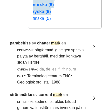
norska (5)
ryska (5)
finska (5)
parabelriss
sv
chatter
mark
en
definition:
bågformad, glacigen spricka
på yta av berghäll, med den konkava
sidan i isröre ...
övriga språk:
da, de, es, fi, fr, no, ru
källa:
Terminologicentrum TNC:
Geologisk ordlista | 1988
strömmärke
sv
current
mark
en
definition:
sedimentstruktur, bildad
genom vattenströmmars inverkan på en