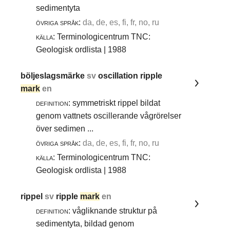
sedimentyta
övriga språk:
da, de, es, fi, fr, no, ru
källa:
Terminologicentrum TNC:
Geologisk ordlista | 1988
böljeslagsmärke
sv
oscillation ripple
mark
en
definition:
symmetriskt rippel bildat
genom vattnets oscillerande vågrörelser
över sedimen ...
övriga språk:
da, de, es, fi, fr, no, ru
källa:
Terminologicentrum TNC:
Geologisk ordlista | 1988
rippel
sv
ripple
mark
en
definition:
vågliknande struktur på
sedimentyta, bildad genom