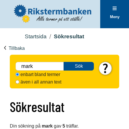
Meny
Startsida
Sökresultat
Tillbaka
Sök
enbart bland termer
även i all annan text
Sökresultat
Din sökning på
mark
gav
5
träffar.