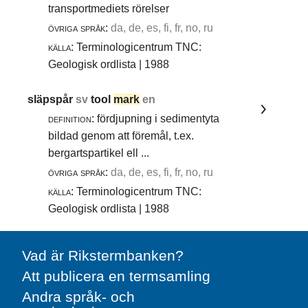
transportmediets rörelser
övriga språk:
da, de, es, fi, fr, no, ru
källa:
Terminologicentrum TNC:
Geologisk ordlista | 1988
släpspår
sv
tool
mark
en
definition:
fördjupning i sedimentyta
bildad genom att föremål, t.ex.
bergartspartikel ell ...
övriga språk:
da, de, es, fi, fr, no, ru
källa:
Terminologicentrum TNC:
Geologisk ordlista | 1988
Vad är Rikstermbanken?
Att publicera en termsamling
Andra språk- och