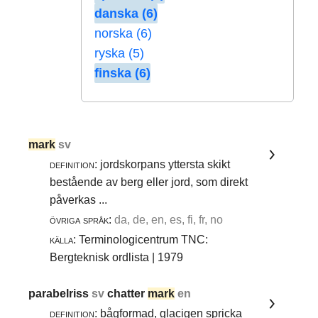
danska (6)
norska (6)
ryska (5)
finska (6)
mark
sv
definition:
jordskorpans yttersta skikt
bestående av berg eller jord, som direkt
påverkas ...
övriga språk:
da, de, en, es, fi, fr, no
källa:
Terminologicentrum TNC:
Bergteknisk ordlista | 1979
parabelriss
sv
chatter
mark
en
definition:
bågformad, glacigen spricka