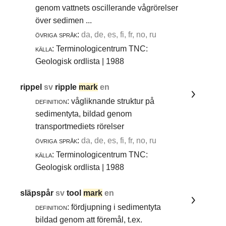
genom vattnets oscillerande vågrörelser
över sedimen ...
övriga språk:
da, de, es, fi, fr, no, ru
källa:
Terminologicentrum TNC:
Geologisk ordlista | 1988
rippel
sv
ripple
mark
en
definition:
vågliknande struktur på
sedimentyta, bildad genom
transportmediets rörelser
övriga språk:
da, de, es, fi, fr, no, ru
källa:
Terminologicentrum TNC:
Geologisk ordlista | 1988
släpspår
sv
tool
mark
en
definition:
fördjupning i sedimentyta
bildad genom att föremål, t.ex.