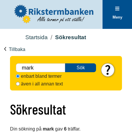
Meny
Startsida
Sökresultat
Tillbaka
Sök
enbart bland termer
även i all annan text
Sökresultat
Din sökning på
mark
gav
6
träffar.