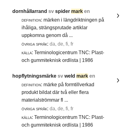
dornhållarrand
sv
spider
mark
en
definition:
märken i längdriktningen på
ihåliga, strängsprutade artiklar
uppkomna genom då ...
övriga språk:
da, de, fi, fr
källa:
Terminologicentrum TNC: Plast-
och gummiteknisk ordlista | 1986
hopflytningsmärke
sv
weld
mark
en
definition:
märke på formtillverkad
produkt bildat där två eller flera
materialströmmar fl ...
övriga språk:
da, de, fi, fr
källa:
Terminologicentrum TNC: Plast-
och gummiteknisk ordlista | 1986