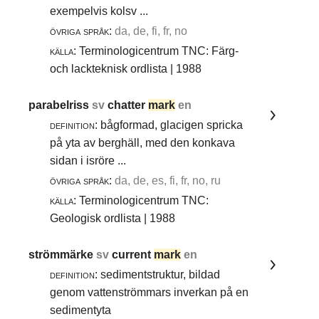
exempelvis kolsv ...
övriga språk:
da, de, fi, fr, no
källa:
Terminologicentrum TNC: Färg-
och lackteknisk ordlista | 1988
parabelriss
sv
chatter
mark
en
definition:
bågformad, glacigen spricka
på yta av berghäll, med den konkava
sidan i isröre ...
övriga språk:
da, de, es, fi, fr, no, ru
källa:
Terminologicentrum TNC:
Geologisk ordlista | 1988
strömmärke
sv
current
mark
en
definition:
sedimentstruktur, bildad
genom vattenströmmars inverkan på en
sedimentyta