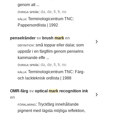
genom att ...
övriga språk:
da, de, fi, fr, no
källa:
Terminologicentrum TNC:
Pappersordlista | 1992
penselränder
sv
brush
mark
en
definition:
små toppar eller dalar, som
uppstår i en färgfilm genom penselns
kammande effe ...
övriga språk:
da, de, fi, fr, no
källa:
Terminologicentrum TNC: Färg-
och lackteknisk ordlista | 1988
OMR-färg
sv
optical
mark
recognition ink
en
förklaring:
Tryckfärg innehållande
pigment med lägsta möjliga reflektion,