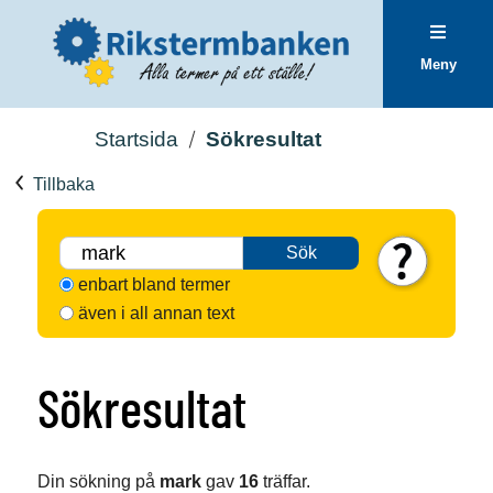
Meny
Startsida
Sökresultat
Tillbaka
Sök
enbart bland termer
även i all annan text
Sökresultat
Din sökning på
mark
gav
16
träffar.