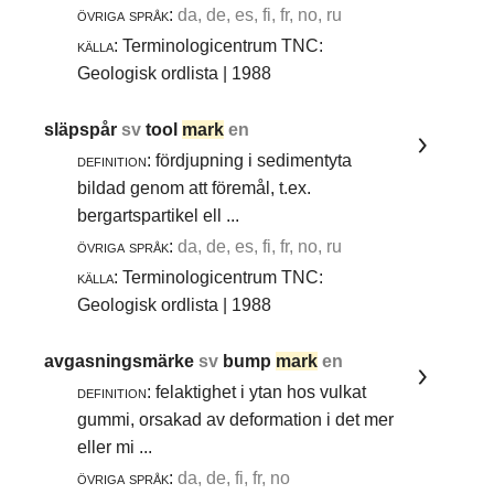
övriga språk:
da, de, es, fi, fr, no, ru
källa:
Terminologicentrum TNC:
Geologisk ordlista | 1988
släpspår
sv
tool
mark
en
definition:
fördjupning i sedimentyta
bildad genom att föremål, t.ex.
bergartspartikel ell ...
övriga språk:
da, de, es, fi, fr, no, ru
källa:
Terminologicentrum TNC:
Geologisk ordlista | 1988
avgasningsmärke
sv
bump
mark
en
definition:
felaktighet i ytan hos vulkat
gummi, orsakad av deformation i det mer
eller mi ...
övriga språk:
da, de, fi, fr, no