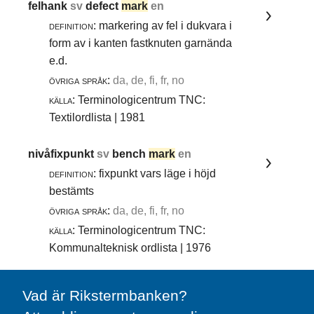
felhank
sv
defect
mark
en
definition:
markering av fel i dukvara i
form av i kanten fastknuten garnända
e.d.
övriga språk:
da, de, fi, fr, no
källa:
Terminologicentrum TNC:
Textilordlista | 1981
nivåfixpunkt
sv
bench
mark
en
definition:
fixpunkt vars läge i höjd
bestämts
övriga språk:
da, de, fi, fr, no
källa:
Terminologicentrum TNC:
Kommunalteknisk ordlista | 1976
Vad är Rikstermbanken?