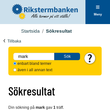
Meny
Startsida
Sökresultat
Tillbaka
Sök
enbart bland termer
även i all annan text
Sökresultat
Din sökning på
mark
gav
1
träff.