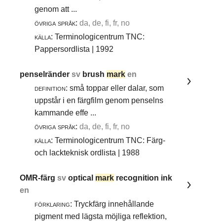
genom att ...
övriga språk:
da, de, fi, fr, no
källa:
Terminologicentrum TNC:
Pappersordlista | 1992
penselränder
sv
brush
mark
en
definition:
små toppar eller dalar, som
uppstår i en färgfilm genom penselns
kammande effe ...
övriga språk:
da, de, fi, fr, no
källa:
Terminologicentrum TNC: Färg-
och lackteknisk ordlista | 1988
OMR-färg
sv
optical
mark
recognition ink
en
förklaring:
Tryckfärg innehållande
pigment med lägsta möjliga reflektion,