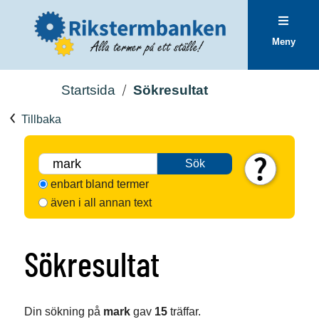
Meny
Startsida
Sökresultat
Tillbaka
Sök
enbart bland termer
även i all annan text
Sökresultat
Din sökning på
mark
gav
15
träffar.