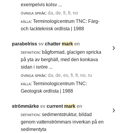
exempelvis kolsv ...
övriga språk:
da, de, fi, fr, no
källa:
Terminologicentrum TNC: Färg-
och lackteknisk ordlista | 1988
parabelriss
sv
chatter
mark
en
definition:
bågformad, glacigen spricka
på yta av berghäll, med den konkava
sidan i isröre ...
övriga språk:
da, de, es, fi, fr, no, ru
källa:
Terminologicentrum TNC:
Geologisk ordlista | 1988
strömmärke
sv
current
mark
en
definition:
sedimentstruktur, bildad
genom vattenströmmars inverkan på en
sedimentyta