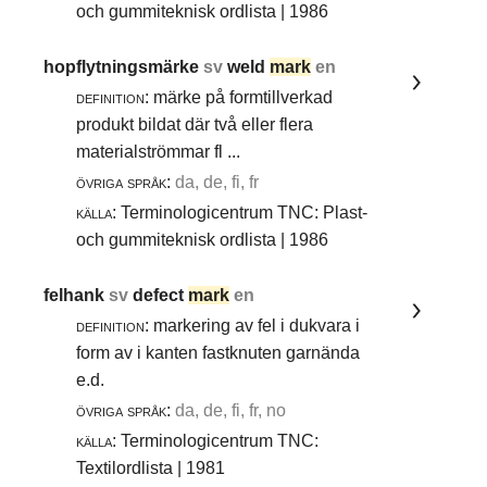
och gummiteknisk ordlista | 1986
hopflytningsmärke
sv
weld
mark
en
definition:
märke på formtillverkad
produkt bildat där två eller flera
materialströmmar fl ...
övriga språk:
da, de, fi, fr
källa:
Terminologicentrum TNC: Plast-
och gummiteknisk ordlista | 1986
felhank
sv
defect
mark
en
definition:
markering av fel i dukvara i
form av i kanten fastknuten garnända
e.d.
övriga språk:
da, de, fi, fr, no
källa:
Terminologicentrum TNC:
Textilordlista | 1981