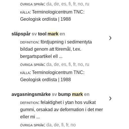
övriga språk:
da, de, es, fi, fr, no, ru
källa:
Terminologicentrum TNC:
Geologisk ordlista | 1988
släpspår
sv
tool
mark
en
definition:
fördjupning i sedimentyta
bildad genom att föremål, t.ex.
bergartspartikel ell ...
övriga språk:
da, de, es, fi, fr, no, ru
källa:
Terminologicentrum TNC:
Geologisk ordlista | 1988
avgasningsmärke
sv
bump
mark
en
definition:
felaktighet i ytan hos vulkat
gummi, orsakad av deformation i det mer
eller mi ...
övriga språk:
da, de, fi, fr, no