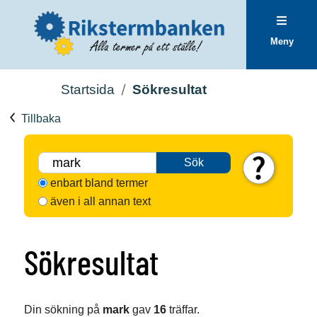
Meny
Startsida
Sökresultat
Tillbaka
Sök
enbart bland termer
även i all annan text
Sökresultat
Din sökning på
mark
gav
16
träffar.