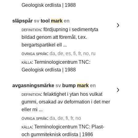
Geologisk ordlista | 1988
släpspår
sv
tool
mark
en
definition:
fördjupning i sedimentyta
bildad genom att föremål, t.ex.
bergartspartikel ell ...
övriga språk:
da, de, es, fi, fr, no, ru
källa:
Terminologicentrum TNC:
Geologisk ordlista | 1988
avgasningsmärke
sv
bump
mark
en
definition:
felaktighet i ytan hos vulkat
gummi, orsakad av deformation i det mer
eller mi ...
övriga språk:
da, de, fi, fr, no
källa:
Terminologicentrum TNC: Plast-
och gummiteknisk ordlista | 1986