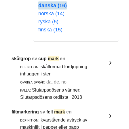
danska (16)
norska (14)
ryska (5)
finska (15)
skålgrop
sv
cup
mark
en
definition:
skålformad fördjupning
inhuggen i sten
övriga språk:
da, de, no
källa:
Slutarpsdösens vänner:
Slutarpsdösens ordlista | 2013
filtmarkering
sv
felt
mark
en
definition:
kvarstående avtryck av
maskinfilt i papper eller papp