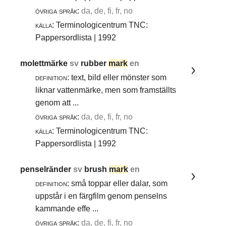
övriga språk:
da, de, fi, fr, no
källa:
Terminologicentrum TNC:
Pappersordlista | 1992
molettmärke
sv
rubber
mark
en
definition:
text, bild eller mönster som
liknar vattenmärke, men som framställts
genom att ...
övriga språk:
da, de, fi, fr, no
källa:
Terminologicentrum TNC:
Pappersordlista | 1992
penselränder
sv
brush
mark
en
definition:
små toppar eller dalar, som
uppstår i en färgfilm genom penselns
kammande effe ...
övriga språk:
da, de, fi, fr, no