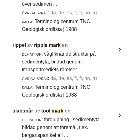
över sedimen ...
övriga språk:
da, de, es, fi, fr, no, ru
källa:
Terminologicentrum TNC:
Geologisk ordlista | 1988
rippel
sv
ripple
mark
en
definition:
vågliknande struktur på
sedimentyta, bildad genom
transportmediets rörelser
övriga språk:
da, de, es, fi, fr, no, ru
källa:
Terminologicentrum TNC:
Geologisk ordlista | 1988
släpspår
sv
tool
mark
en
definition:
fördjupning i sedimentyta
bildad genom att föremål, t.ex.
bergartspartikel ell ...