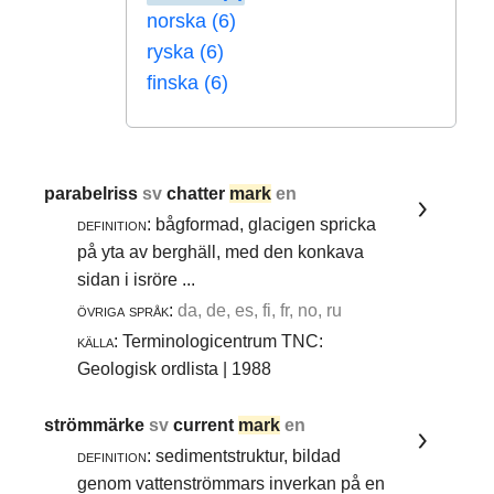
norska (6)
ryska (6)
finska (6)
parabelriss
sv
chatter
mark
en
definition:
bågformad, glacigen spricka
på yta av berghäll, med den konkava
sidan i isröre ...
övriga språk:
da, de, es, fi, fr, no, ru
källa:
Terminologicentrum TNC:
Geologisk ordlista | 1988
strömmärke
sv
current
mark
en
definition:
sedimentstruktur, bildad
genom vattenströmmars inverkan på en