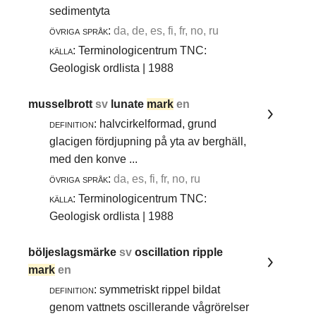
sedimentyta
övriga språk:
da, de, es, fi, fr, no, ru
källa:
Terminologicentrum TNC:
Geologisk ordlista | 1988
musselbrott
sv
lunate
mark
en
definition:
halvcirkelformad, grund
glacigen fördjupning på yta av berghäll,
med den konve ...
övriga språk:
da, es, fi, fr, no, ru
källa:
Terminologicentrum TNC:
Geologisk ordlista | 1988
böljeslagsmärke
sv
oscillation ripple
mark
en
definition:
symmetriskt rippel bildat
genom vattnets oscillerande vågrörelser