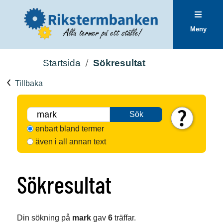
Meny
Startsida
Sökresultat
Tillbaka
Sök
enbart bland termer
även i all annan text
Sökresultat
Din sökning på
mark
gav
6
träffar.