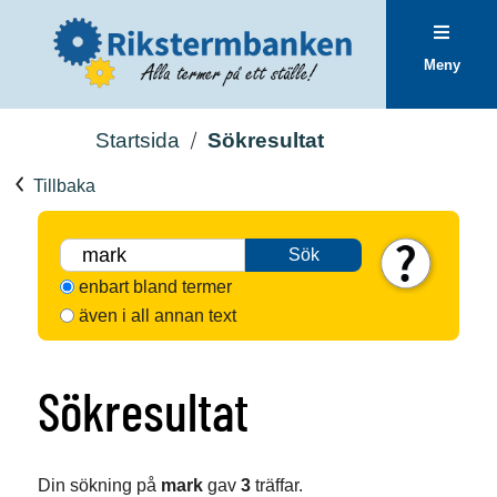
Meny
Startsida
Sökresultat
Tillbaka
Sök
enbart bland termer
även i all annan text
Sökresultat
Din sökning på
mark
gav
3
träffar.