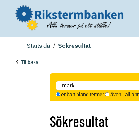
Startsida
Sökresultat
Tillbaka
enbart bland termer
även i all an
Sökresultat