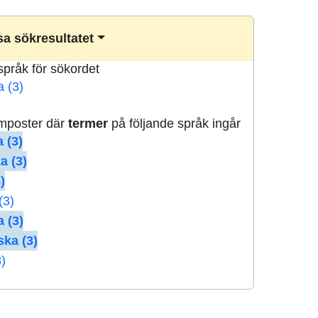
a sökresultatet
lspråk för sökordet
a (3)
rmposter där
termer
på följande språk ingår
 (3)
a (3)
)
(3)
 (3)
ska (3)
3)