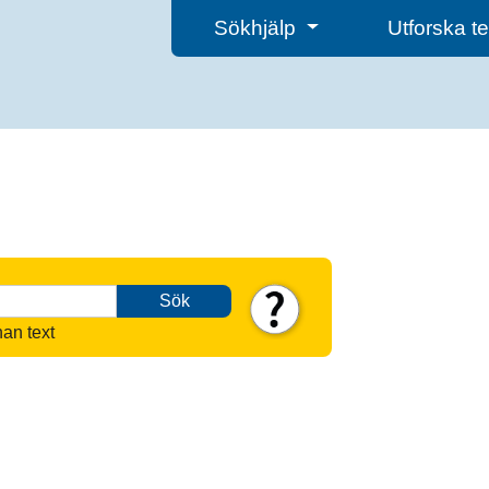
Sökhjälp
Utforska 
Sök
nan text