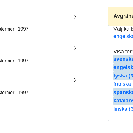
Avgräns
Välj käl
stermer | 1997
engelsk
Visa te
svenska
stermer | 1997
engelsk
tyska (3
franska 
spanska
stermer | 1997
katalan
finska (