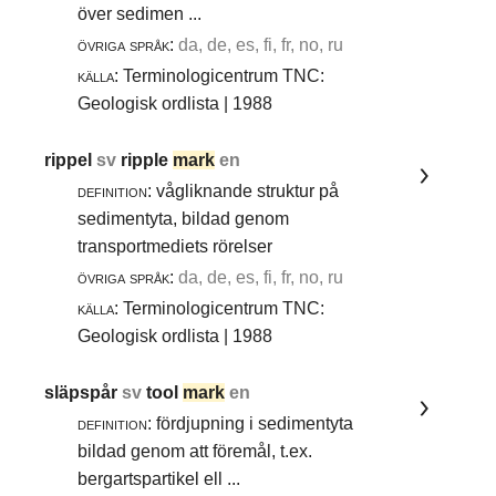
över sedimen ...
övriga språk:
da, de, es, fi, fr, no, ru
källa:
Terminologicentrum TNC:
Geologisk ordlista | 1988
rippel
sv
ripple
mark
en
definition:
vågliknande struktur på
sedimentyta, bildad genom
transportmediets rörelser
övriga språk:
da, de, es, fi, fr, no, ru
källa:
Terminologicentrum TNC:
Geologisk ordlista | 1988
släpspår
sv
tool
mark
en
definition:
fördjupning i sedimentyta
bildad genom att föremål, t.ex.
bergartspartikel ell ...