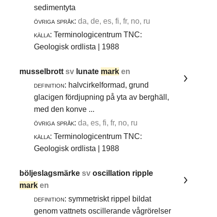
sedimentyta
övriga språk:
da, de, es, fi, fr, no, ru
källa:
Terminologicentrum TNC:
Geologisk ordlista | 1988
musselbrott
sv
lunate
mark
en
definition:
halvcirkelformad, grund
glacigen fördjupning på yta av berghäll,
med den konve ...
övriga språk:
da, es, fi, fr, no, ru
källa:
Terminologicentrum TNC:
Geologisk ordlista | 1988
böljeslagsmärke
sv
oscillation ripple
mark
en
definition:
symmetriskt rippel bildat
genom vattnets oscillerande vågrörelser