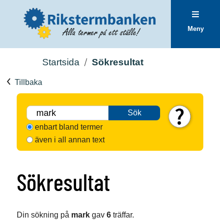
Meny
Startsida
Sökresultat
Tillbaka
Sök
enbart bland termer
även i all annan text
Sökresultat
Din sökning på
mark
gav
6
träffar.