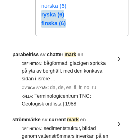
norska (6)
ryska (6)
finska (6)
parabelriss
sv
chatter
mark
en
definition:
bågformad, glacigen spricka
på yta av berghäll, med den konkava
sidan i isröre ...
övriga språk:
da, de, es, fi, fr, no, ru
källa:
Terminologicentrum TNC:
Geologisk ordlista | 1988
strömmärke
sv
current
mark
en
definition:
sedimentstruktur, bildad
genom vattenströmmars inverkan på en