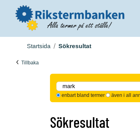
Startsida
Sökresultat
Tillbaka
enbart bland termer
även i all an
Sökresultat