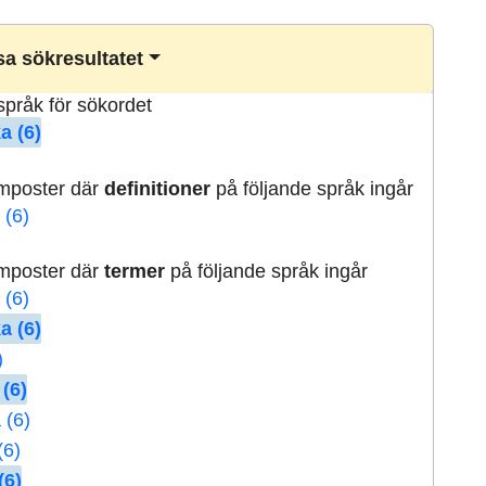
a sökresultatet
lspråk för sökordet
a (6)
rmposter där
definitioner
på följande språk ingår
 (6)
rmposter där
termer
på följande språk ingår
 (6)
a (6)
)
 (6)
 (6)
(6)
(6)