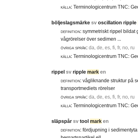
källa:
Terminologicentrum TNC: Geol
böljeslagsmärke
sv
oscillation ripple
definition:
symmetriskt rippel bildat
vågrörelser över sedimen ...
övriga språk:
da, de, es, fi, fr, no, ru
källa:
Terminologicentrum TNC: Geol
rippel
sv
ripple
mark
en
definition:
vågliknande struktur på 
transportmediets rörelser
övriga språk:
da, de, es, fi, fr, no, ru
källa:
Terminologicentrum TNC: Geol
släpspår
sv
tool
mark
en
definition:
fördjupning i sedimentyta 
bergartspartikel ell ...