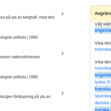
Avgräns
ka på yta av berghäll, med den
Välj käl
engelsk
ogisk ordlista | 1988
Visa te
svenska
 genom vattenströmmars
Visa te
svenska
engelsk
ogisk ordlista | 1988
tyska (5
franska
spanska
lacigen fördjupning på yta av
danska 
norska 