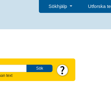
Sökhjälp
Utforska 
Sök
nan text