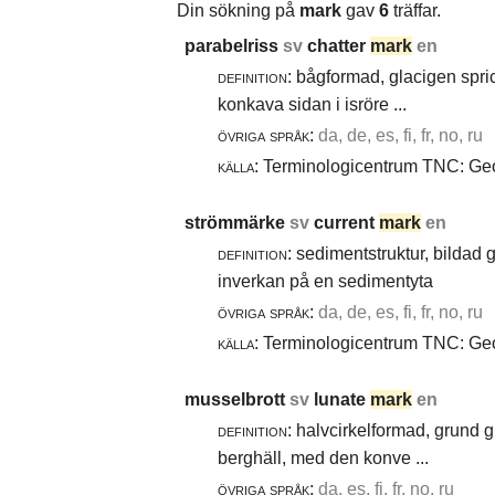
Din sökning på
mark
gav
6
träffar.
parabelriss
sv
chatter
mark
en
definition:
bågformad, glacigen spric
konkava sidan i isröre ...
övriga språk:
da, de, es, fi, fr, no, ru
källa:
Terminologicentrum TNC: Geol
strömmärke
sv
current
mark
en
definition:
sedimentstruktur, bildad
inverkan på en sedimentyta
övriga språk:
da, de, es, fi, fr, no, ru
källa:
Terminologicentrum TNC: Geol
musselbrott
sv
lunate
mark
en
definition:
halvcirkelformad, grund g
berghäll, med den konve ...
övriga språk:
da, es, fi, fr, no, ru