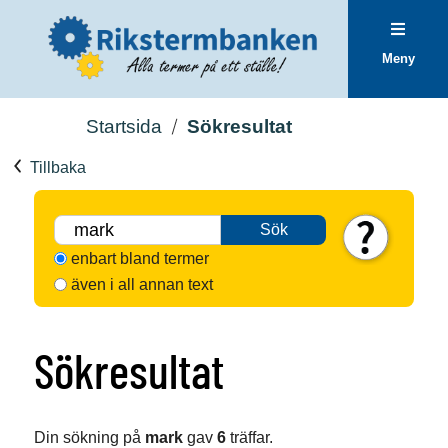
Meny
Startsida
Sökresultat
Tillbaka
Sök
enbart bland termer
även i all annan text
Sökresultat
Din sökning på
mark
gav
6
träffar.