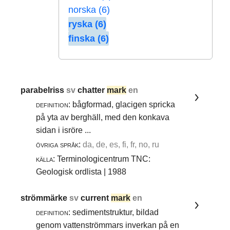
norska (6)
ryska (6)
finska (6)
parabelriss
sv
chatter
mark
en
definition:
bågformad, glacigen spricka
på yta av berghäll, med den konkava
sidan i isröre ...
övriga språk:
da, de, es, fi, fr, no, ru
källa:
Terminologicentrum TNC:
Geologisk ordlista | 1988
strömmärke
sv
current
mark
en
definition:
sedimentstruktur, bildad
genom vattenströmmars inverkan på en