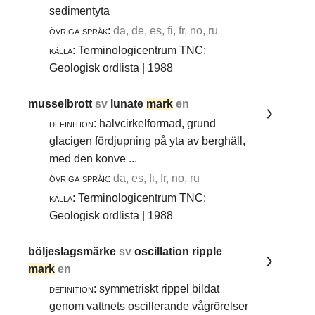
sedimentyta
övriga språk:
da, de, es, fi, fr, no, ru
källa:
Terminologicentrum TNC:
Geologisk ordlista | 1988
musselbrott
sv
lunate
mark
en
definition:
halvcirkelformad, grund
glacigen fördjupning på yta av berghäll,
med den konve ...
övriga språk:
da, es, fi, fr, no, ru
källa:
Terminologicentrum TNC:
Geologisk ordlista | 1988
böljeslagsmärke
sv
oscillation ripple
mark
en
definition:
symmetriskt rippel bildat
genom vattnets oscillerande vågrörelser