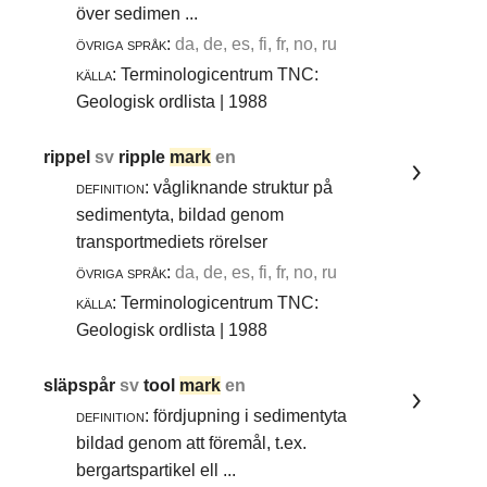
över sedimen ...
övriga språk:
da, de, es, fi, fr, no, ru
källa:
Terminologicentrum TNC:
Geologisk ordlista | 1988
rippel
sv
ripple
mark
en
definition:
vågliknande struktur på
sedimentyta, bildad genom
transportmediets rörelser
övriga språk:
da, de, es, fi, fr, no, ru
källa:
Terminologicentrum TNC:
Geologisk ordlista | 1988
släpspår
sv
tool
mark
en
definition:
fördjupning i sedimentyta
bildad genom att föremål, t.ex.
bergartspartikel ell ...