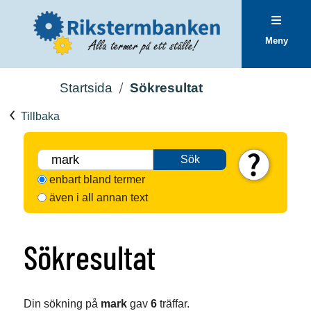
Meny
Startsida
Sökresultat
Tillbaka
Sök
enbart bland termer
även i all annan text
Sökresultat
Din sökning på
mark
gav
6
träffar.