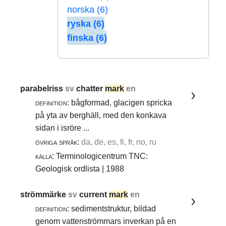
norska (6)
ryska (6)
finska (6)
parabelriss
sv
chatter
mark
en
definition:
bågformad, glacigen spricka
på yta av berghäll, med den konkava
sidan i isröre ...
övriga språk:
da, de, es, fi, fr, no, ru
källa:
Terminologicentrum TNC:
Geologisk ordlista | 1988
strömmärke
sv
current
mark
en
definition:
sedimentstruktur, bildad
genom vattenströmmars inverkan på en