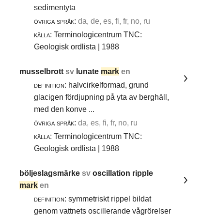
sedimentyta
övriga språk:
da, de, es, fi, fr, no, ru
källa:
Terminologicentrum TNC:
Geologisk ordlista | 1988
musselbrott
sv
lunate
mark
en
definition:
halvcirkelformad, grund
glacigen fördjupning på yta av berghäll,
med den konve ...
övriga språk:
da, es, fi, fr, no, ru
källa:
Terminologicentrum TNC:
Geologisk ordlista | 1988
böljeslagsmärke
sv
oscillation ripple
mark
en
definition:
symmetriskt rippel bildat
genom vattnets oscillerande vågrörelser