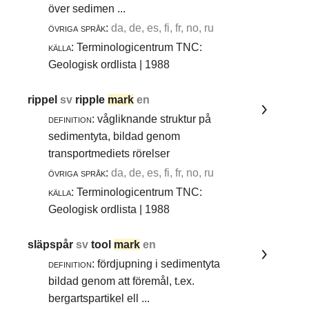
över sedimen ...
övriga språk:
da, de, es, fi, fr, no, ru
källa:
Terminologicentrum TNC:
Geologisk ordlista | 1988
rippel
sv
ripple
mark
en
definition:
vågliknande struktur på
sedimentyta, bildad genom
transportmediets rörelser
övriga språk:
da, de, es, fi, fr, no, ru
källa:
Terminologicentrum TNC:
Geologisk ordlista | 1988
släpspår
sv
tool
mark
en
definition:
fördjupning i sedimentyta
bildad genom att föremål, t.ex.
bergartspartikel ell ...