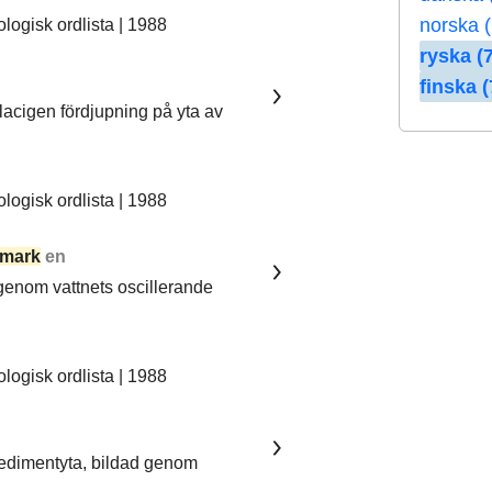
norska (
ogisk ordlista | 1988
ryska (7
finska (
lacigen fördjupning på yta av
ogisk ordlista | 1988
mark
en
 genom vattnets oscillerande
ogisk ordlista | 1988
sedimentyta, bildad genom