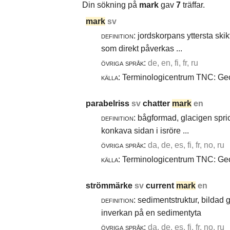
Din sökning på
mark
gav
7
träffar.
mark
sv
definition:
jordskorpans yttersta skik
som direkt påverkas ...
övriga språk:
de, en, fi, fr, ru
källa:
Terminologicentrum TNC: Geot
parabelriss
sv
chatter
mark
en
definition:
bågformad, glacigen spric
konkava sidan i isröre ...
övriga språk:
da, de, es, fi, fr, no, ru
källa:
Terminologicentrum TNC: Geol
strömmärke
sv
current
mark
en
definition:
sedimentstruktur, bildad
inverkan på en sedimentyta
övriga språk:
da, de, es, fi, fr, no, ru