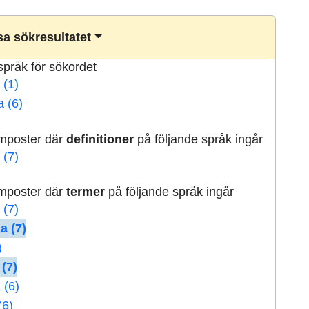
a sökresultatet
lspråk för sökordet
 (1)
a (6)
rmposter där
definitioner
på följande språk ingår
 (7)
rmposter där
termer
på följande språk ingår
 (7)
a (7)
)
 (7)
 (6)
(6)