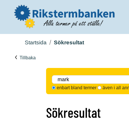
Startsida
Sökresultat
Tillbaka
enbart bland termer
även i all an
Sökresultat