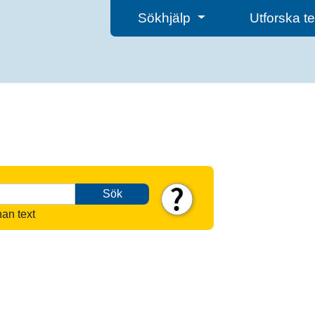
Sökhjälp
Utforska 
Sök
nan text