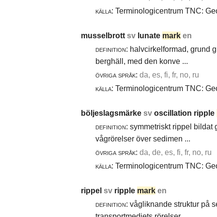
källa:
Terminologicentrum TNC: Geol
musselbrott
sv
lunate
mark
en
definition:
halvcirkelformad, grund g
berghäll, med den konve ...
övriga språk:
da, es, fi, fr, no, ru
källa:
Terminologicentrum TNC: Geol
böljeslagsmärke
sv
oscillation ripple
definition:
symmetriskt rippel bildat
vågrörelser över sedimen ...
övriga språk:
da, de, es, fi, fr, no, ru
källa:
Terminologicentrum TNC: Geol
rippel
sv
ripple
mark
en
definition:
vågliknande struktur på 
transportmediets rörelser