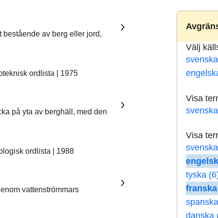
Avgräns
t bestående av berg eller jord,
Välj käl
svenska
engelsk
eknisk ordlista | 1975
Visa te
svenska
ka på yta av berghäll, med den
Visa te
svenska
ogisk ordlista | 1988
engelsk
tyska (6
franska
 genom vattenströmmars
spanska
danska 