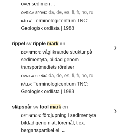
över sedimen ...
övriga språk:
da, de, es, fi, fr, no, ru
källa:
Terminologicentrum TNC:
Geologisk ordlista | 1988
rippel
sv
ripple
mark
en
definition:
vågliknande struktur på
sedimentyta, bildad genom
transportmediets rörelser
övriga språk:
da, de, es, fi, fr, no, ru
källa:
Terminologicentrum TNC:
Geologisk ordlista | 1988
släpspår
sv
tool
mark
en
definition:
fördjupning i sedimentyta
bildad genom att föremål, t.ex.
bergartspartikel ell ...