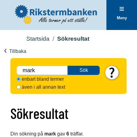
Meny
Startsida
Sökresultat
Tillbaka
Sök
enbart bland termer
även i all annan text
Sökresultat
Din sökning på
mark
gav
6
träffar.