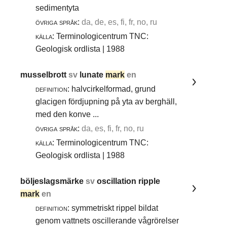
sedimentyta
övriga språk:
da, de, es, fi, fr, no, ru
källa:
Terminologicentrum TNC:
Geologisk ordlista | 1988
musselbrott
sv
lunate
mark
en
definition:
halvcirkelformad, grund
glacigen fördjupning på yta av berghäll,
med den konve ...
övriga språk:
da, es, fi, fr, no, ru
källa:
Terminologicentrum TNC:
Geologisk ordlista | 1988
böljeslagsmärke
sv
oscillation ripple
mark
en
definition:
symmetriskt rippel bildat
genom vattnets oscillerande vågrörelser