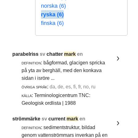
norska (6)
ryska (6)
finska (6)
parabelriss
sv
chatter
mark
en
definition:
bågformad, glacigen spricka
på yta av berghäll, med den konkava
sidan i isröre ...
övriga språk:
da, de, es, fi, fr, no, ru
källa:
Terminologicentrum TNC:
Geologisk ordlista | 1988
strömmärke
sv
current
mark
en
definition:
sedimentstruktur, bildad
genom vattenströmmars inverkan på en