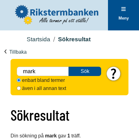
Meny
Startsida
Sökresultat
Tillbaka
Sök
enbart bland termer
även i all annan text
Sökresultat
Din sökning på
mark
gav
1
träff.