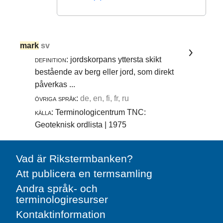
mark
sv
definition:
jordskorpans yttersta skikt
bestående av berg eller jord, som direkt
påverkas ...
övriga språk:
de, en, fi, fr, ru
källa:
Terminologicentrum TNC:
Geoteknisk ordlista | 1975
Vad är Rikstermbanken?
Att publicera en termsamling
Andra språk- och
terminologiresurser
Kontaktinformation