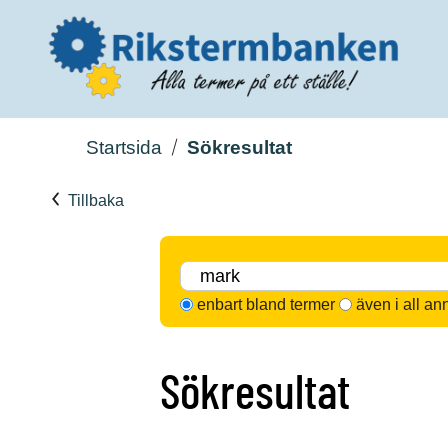
Startsida
Sökresultat
Tillbaka
enbart bland termer
även i all an
Sökresultat