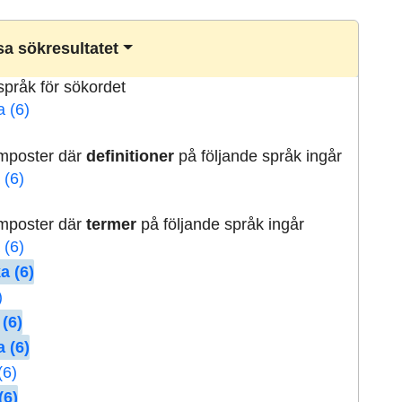
a sökresultatet
lspråk för sökordet
a (6)
rmposter där
definitioner
på följande språk ingår
 (6)
rmposter där
termer
på följande språk ingår
 (6)
a (6)
)
 (6)
 (6)
(6)
(6)