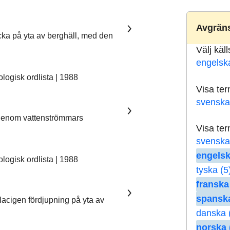
Avgräns
ka på yta av berghäll, med den
Välj käl
engelsk
ogisk ordlista | 1988
Visa te
svenska
 genom vattenströmmars
Visa te
svenska
engelsk
ogisk ordlista | 1988
tyska (5
franska
spanska
lacigen fördjupning på yta av
danska 
norska 