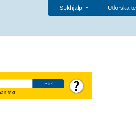
Sökhjälp
Utforska 
Sök
nan text