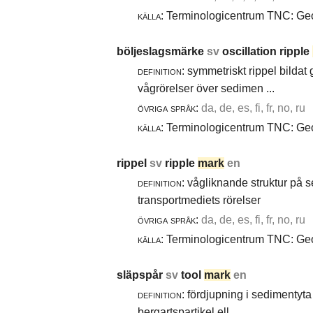
källa:
Terminologicentrum TNC: Geol
böljeslagsmärke
sv
oscillation ripple
definition:
symmetriskt rippel bildat
vågrörelser över sedimen ...
övriga språk:
da, de, es, fi, fr, no, ru
källa:
Terminologicentrum TNC: Geol
rippel
sv
ripple
mark
en
definition:
vågliknande struktur på 
transportmediets rörelser
övriga språk:
da, de, es, fi, fr, no, ru
källa:
Terminologicentrum TNC: Geol
släpspår
sv
tool
mark
en
definition:
fördjupning i sedimentyta 
bergartspartikel ell ...