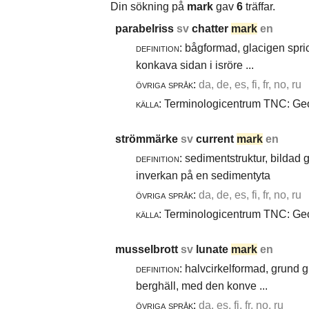
Din sökning på
mark
gav
6
träffar.
parabelriss
sv
chatter
mark
en
definition:
bågformad, glacigen spric
konkava sidan i isröre ...
övriga språk:
da, de, es, fi, fr, no, ru
källa:
Terminologicentrum TNC: Geol
strömmärke
sv
current
mark
en
definition:
sedimentstruktur, bildad
inverkan på en sedimentyta
övriga språk:
da, de, es, fi, fr, no, ru
källa:
Terminologicentrum TNC: Geol
musselbrott
sv
lunate
mark
en
definition:
halvcirkelformad, grund g
berghäll, med den konve ...
övriga språk:
da, es, fi, fr, no, ru