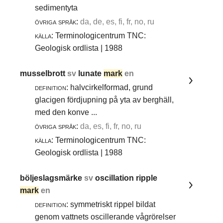
sedimentyta
övriga språk:
da, de, es, fi, fr, no, ru
källa:
Terminologicentrum TNC:
Geologisk ordlista | 1988
musselbrott
sv
lunate
mark
en
definition:
halvcirkelformad, grund
glacigen fördjupning på yta av berghäll,
med den konve ...
övriga språk:
da, es, fi, fr, no, ru
källa:
Terminologicentrum TNC:
Geologisk ordlista | 1988
böljeslagsmärke
sv
oscillation ripple
mark
en
definition:
symmetriskt rippel bildat
genom vattnets oscillerande vågrörelser