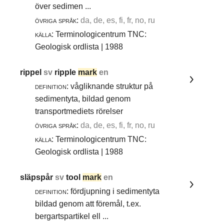
över sedimen ...
övriga språk:
da, de, es, fi, fr, no, ru
källa:
Terminologicentrum TNC:
Geologisk ordlista | 1988
rippel
sv
ripple
mark
en
definition:
vågliknande struktur på
sedimentyta, bildad genom
transportmediets rörelser
övriga språk:
da, de, es, fi, fr, no, ru
källa:
Terminologicentrum TNC:
Geologisk ordlista | 1988
släpspår
sv
tool
mark
en
definition:
fördjupning i sedimentyta
bildad genom att föremål, t.ex.
bergartspartikel ell ...