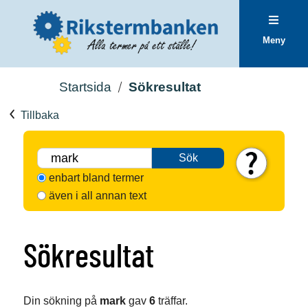
Meny
Startsida
Sökresultat
Tillbaka
Sök
enbart bland termer
även i all annan text
Sökresultat
Din sökning på
mark
gav
6
träffar.