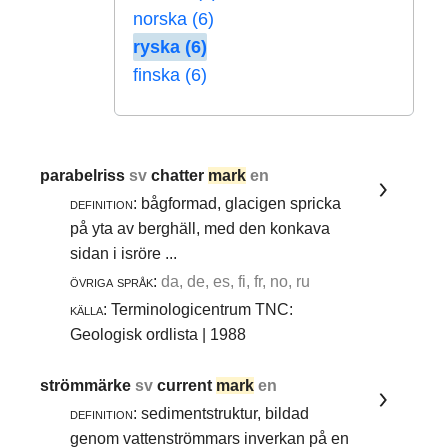
norska (6)
ryska (6)
finska (6)
parabelriss
sv
chatter
mark
en
definition:
bågformad, glacigen spricka
på yta av berghäll, med den konkava
sidan i isröre ...
övriga språk:
da, de, es, fi, fr, no, ru
källa:
Terminologicentrum TNC:
Geologisk ordlista | 1988
strömmärke
sv
current
mark
en
definition:
sedimentstruktur, bildad
genom vattenströmmars inverkan på en