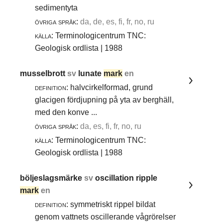
sedimentyta
övriga språk:
da, de, es, fi, fr, no, ru
källa:
Terminologicentrum TNC:
Geologisk ordlista | 1988
musselbrott
sv
lunate
mark
en
definition:
halvcirkelformad, grund
glacigen fördjupning på yta av berghäll,
med den konve ...
övriga språk:
da, es, fi, fr, no, ru
källa:
Terminologicentrum TNC:
Geologisk ordlista | 1988
böljeslagsmärke
sv
oscillation ripple
mark
en
definition:
symmetriskt rippel bildat
genom vattnets oscillerande vågrörelser