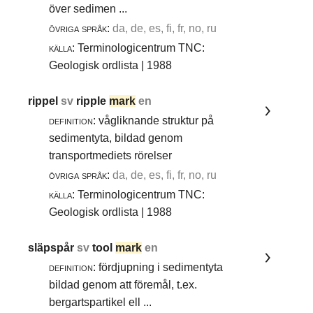
över sedimen ...
övriga språk:
da, de, es, fi, fr, no, ru
källa:
Terminologicentrum TNC:
Geologisk ordlista | 1988
rippel
sv
ripple
mark
en
definition:
vågliknande struktur på
sedimentyta, bildad genom
transportmediets rörelser
övriga språk:
da, de, es, fi, fr, no, ru
källa:
Terminologicentrum TNC:
Geologisk ordlista | 1988
släpspår
sv
tool
mark
en
definition:
fördjupning i sedimentyta
bildad genom att föremål, t.ex.
bergartspartikel ell ...