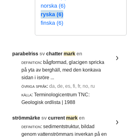
norska (6)
ryska (6)
finska (6)
parabelriss
sv
chatter
mark
en
definition:
bågformad, glacigen spricka
på yta av berghäll, med den konkava
sidan i isröre ...
övriga språk:
da, de, es, fi, fr, no, ru
källa:
Terminologicentrum TNC:
Geologisk ordlista | 1988
strömmärke
sv
current
mark
en
definition:
sedimentstruktur, bildad
genom vattenströmmars inverkan på en