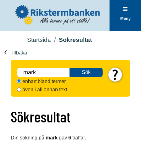
Meny
Startsida
Sökresultat
Tillbaka
Sök
enbart bland termer
även i all annan text
Sökresultat
Din sökning på
mark
gav
6
träffar.