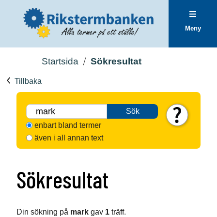
Meny
Startsida
Sökresultat
Tillbaka
Sök
enbart bland termer
även i all annan text
Sökresultat
Din sökning på
mark
gav
1
träff.