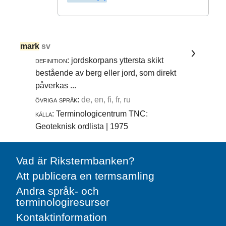
mark
sv
definition:
jordskorpans yttersta skikt
bestående av berg eller jord, som direkt
påverkas ...
övriga språk:
de, en, fi, fr, ru
källa:
Terminologicentrum TNC:
Geoteknisk ordlista | 1975
Vad är Rikstermbanken?
Att publicera en termsamling
Andra språk- och
terminologiresurser
Kontaktinformation