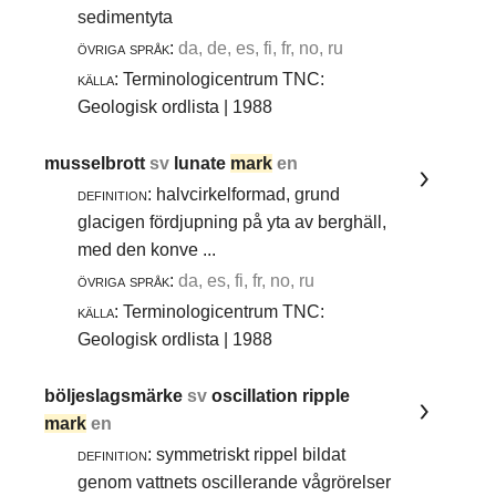
sedimentyta
övriga språk:
da, de, es, fi, fr, no, ru
källa:
Terminologicentrum TNC:
Geologisk ordlista | 1988
musselbrott
sv
lunate
mark
en
definition:
halvcirkelformad, grund
glacigen fördjupning på yta av berghäll,
med den konve ...
övriga språk:
da, es, fi, fr, no, ru
källa:
Terminologicentrum TNC:
Geologisk ordlista | 1988
böljeslagsmärke
sv
oscillation ripple
mark
en
definition:
symmetriskt rippel bildat
genom vattnets oscillerande vågrörelser