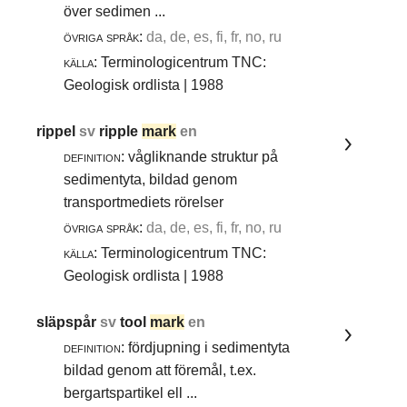
över sedimen ...
övriga språk:
da, de, es, fi, fr, no, ru
källa:
Terminologicentrum TNC:
Geologisk ordlista | 1988
rippel
sv
ripple
mark
en
definition:
vågliknande struktur på
sedimentyta, bildad genom
transportmediets rörelser
övriga språk:
da, de, es, fi, fr, no, ru
källa:
Terminologicentrum TNC:
Geologisk ordlista | 1988
släpspår
sv
tool
mark
en
definition:
fördjupning i sedimentyta
bildad genom att föremål, t.ex.
bergartspartikel ell ...