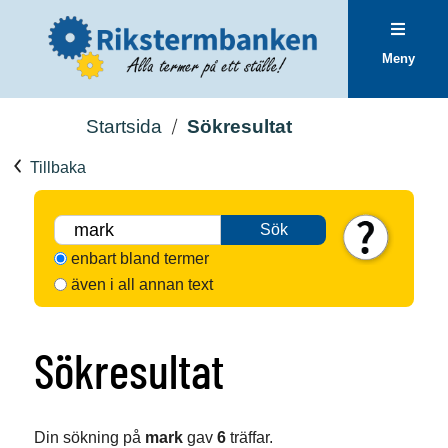
Meny
Startsida
Sökresultat
Tillbaka
Sök
enbart bland termer
även i all annan text
Sökresultat
Din sökning på
mark
gav
6
träffar.