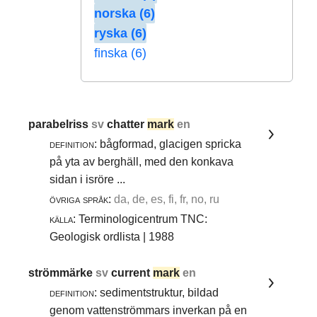
norska (6)
ryska (6)
finska (6)
parabelriss
sv
chatter
mark
en
definition:
bågformad, glacigen spricka
på yta av berghäll, med den konkava
sidan i isröre ...
övriga språk:
da, de, es, fi, fr, no, ru
källa:
Terminologicentrum TNC:
Geologisk ordlista | 1988
strömmärke
sv
current
mark
en
definition:
sedimentstruktur, bildad
genom vattenströmmars inverkan på en