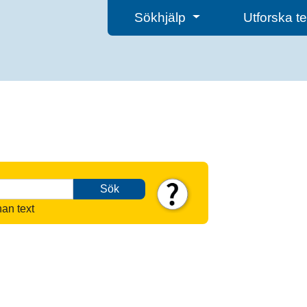
Sökhjälp
Utforska 
Sök
nan text