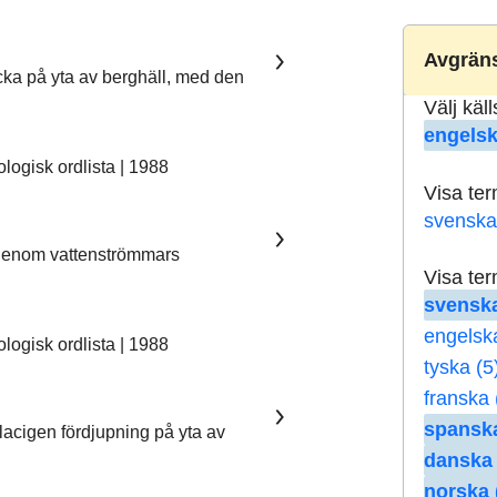
Avgräns
ka på yta av berghäll, med den
Välj käl
engelsk
ogisk ordlista | 1988
Visa te
svenska
 genom vattenströmmars
Visa te
svenska
engelsk
ogisk ordlista | 1988
tyska (5
franska 
spanska
lacigen fördjupning på yta av
danska 
norska 