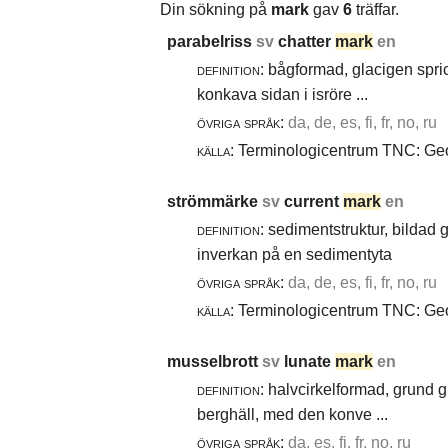
Din sökning på
mark
gav
6
träffar.
parabelriss
sv
chatter
mark
en
definition:
bågformad, glacigen spric
konkava sidan i isröre ...
övriga språk:
da, de, es, fi, fr, no, ru
källa:
Terminologicentrum TNC: Geol
strömmärke
sv
current
mark
en
definition:
sedimentstruktur, bildad
inverkan på en sedimentyta
övriga språk:
da, de, es, fi, fr, no, ru
källa:
Terminologicentrum TNC: Geol
musselbrott
sv
lunate
mark
en
definition:
halvcirkelformad, grund g
berghäll, med den konve ...
övriga språk:
da, es, fi, fr, no, ru