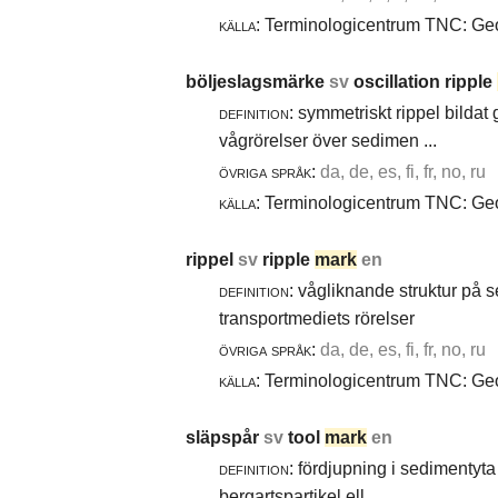
källa:
Terminologicentrum TNC: Geol
böljeslagsmärke
sv
oscillation ripple
definition:
symmetriskt rippel bildat
vågrörelser över sedimen ...
övriga språk:
da, de, es, fi, fr, no, ru
källa:
Terminologicentrum TNC: Geol
rippel
sv
ripple
mark
en
definition:
vågliknande struktur på 
transportmediets rörelser
övriga språk:
da, de, es, fi, fr, no, ru
källa:
Terminologicentrum TNC: Geol
släpspår
sv
tool
mark
en
definition:
fördjupning i sedimentyta 
bergartspartikel ell ...