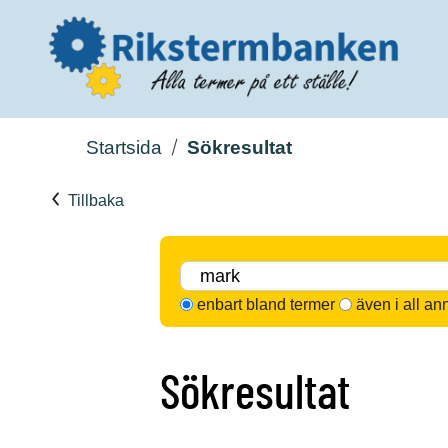
Startsida
Sökresultat
Tillbaka
enbart bland termer
även i all an
Sökresultat