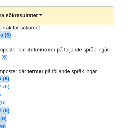
a sökresultatet
lspråk för sökordet
a (6)
rmposter där
definitioner
på följande språk ingår
 (6)
rmposter där
termer
på följande språk ingår
 (6)
a (6)
)
(6)
 (6)
(6)
(6)