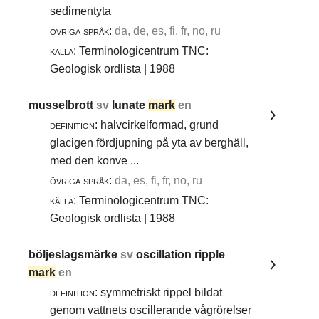
sedimentyta
övriga språk:
da, de, es, fi, fr, no, ru
källa:
Terminologicentrum TNC:
Geologisk ordlista | 1988
musselbrott
sv
lunate
mark
en
definition:
halvcirkelformad, grund
glacigen fördjupning på yta av berghäll,
med den konve ...
övriga språk:
da, es, fi, fr, no, ru
källa:
Terminologicentrum TNC:
Geologisk ordlista | 1988
böljeslagsmärke
sv
oscillation ripple
mark
en
definition:
symmetriskt rippel bildat
genom vattnets oscillerande vågrörelser