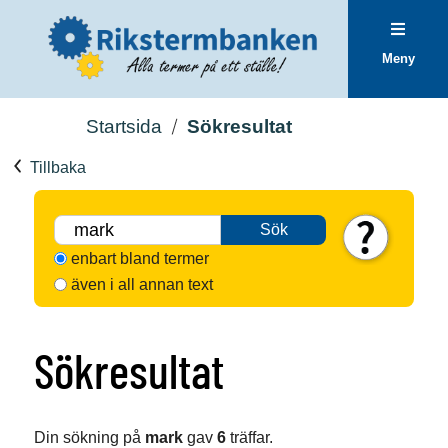
Meny
Startsida
Sökresultat
Tillbaka
Sök
enbart bland termer
även i all annan text
Sökresultat
Din sökning på
mark
gav
6
träffar.