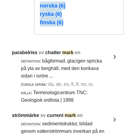
norska (6)
ryska (6)
finska (6)
parabelriss
sv
chatter
mark
en
definition:
bågformad, glacigen spricka
på yta av berghäll, med den konkava
sidan i isröre ...
övriga språk:
da, de, es, fi, fr, no, ru
källa:
Terminologicentrum TNC:
Geologisk ordlista | 1988
strömmärke
sv
current
mark
en
definition:
sedimentstruktur, bildad
genom vattenströmmars inverkan på en