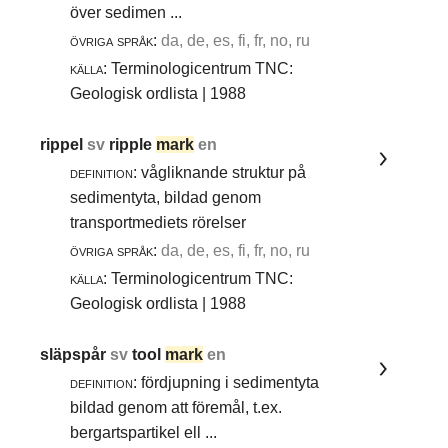
över sedimen ...
övriga språk:
da, de, es, fi, fr, no, ru
källa:
Terminologicentrum TNC:
Geologisk ordlista | 1988
rippel
sv
ripple
mark
en
definition:
vågliknande struktur på
sedimentyta, bildad genom
transportmediets rörelser
övriga språk:
da, de, es, fi, fr, no, ru
källa:
Terminologicentrum TNC:
Geologisk ordlista | 1988
släpspår
sv
tool
mark
en
definition:
fördjupning i sedimentyta
bildad genom att föremål, t.ex.
bergartspartikel ell ...